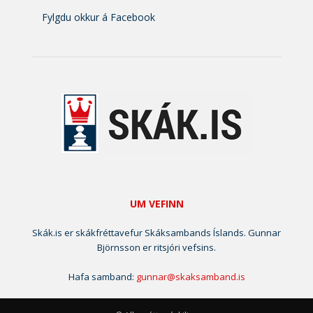
Fylgdu okkur á Facebook
UM VEFINN
Skák.is er skákfréttavefur Skáksambands Íslands. Gunnar
Björnsson er ritsjóri vefsins.
Hafa samband:
gunnar@skaksamband.is