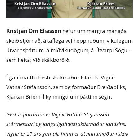
Kristján Örn Elíasson
hefur um margra mánaða
skeið stjórnað, ákaflega vel heppnuðum, vikulegum
útvarpsþáttum, á miðvikudögum, á Útvarpi Sögu –
sem heita; Við skákborðið.
Í gær mættu besti skákmaður Íslands, Vignir
Vatnar Stefánsson, sem og formaður Breiðabliks,
Kjartan Briem. Í kynningu um þáttinn segir:
Gestur þáttarins er Vignir Vatnar Stefánsson
stórmeistari og langstigahæsti skákmaður landsins.
Vignir er 21 árs gamall, hann er atvinnumaður í skák