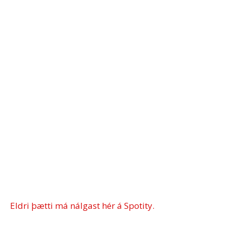
Eldri þætti má nálgast hér á Spotity.