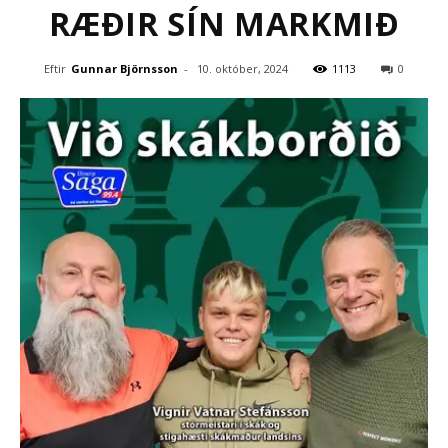
RÆÐIR SÍN MARKMIÐ
Eftir
Gunnar Björnsson
-
10. október, 2024
1113
0