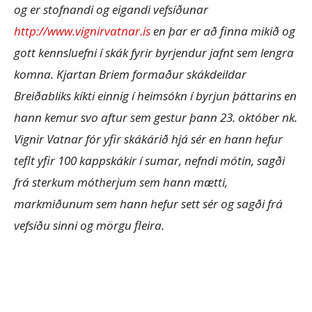
og er stofnandi og eigandi vefsíðunar
http://www.vignirvatnar.is
en þar er að finna mikið og
gott kennsluefni í skák fyrir byrjendur jafnt sem lengra
komna. Kjartan Briem formaður skákdeildar
Breiðabliks kíkti einnig í heimsókn í byrjun þáttarins en
hann kemur svo aftur sem gestur þann 23. október nk.
Vignir Vatnar fór yfir skákárið hjá sér en hann hefur
teflt yfir 100 kappskákir í sumar, nefndi mótin, sagði
frá sterkum mótherjum sem hann mætti,
markmiðunum sem hann hefur sett sér og sagði frá
vefsíðu sinni og mörgu fleira.