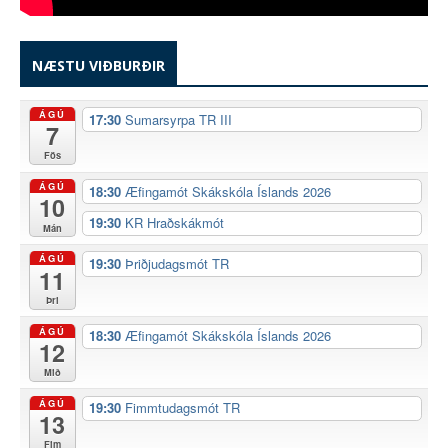
NÆSTU VIÐBURÐIR
ÁGÚ
17:30
Sumarsyrpa TR III
7
Fös
ÁGÚ
18:30
Æfingamót Skákskóla Íslands 2026
10
19:30
KR Hraðskákmót
Mán
ÁGÚ
19:30
Þriðjudagsmót TR
11
Þri
ÁGÚ
18:30
Æfingamót Skákskóla Íslands 2026
12
Mið
ÁGÚ
19:30
Fimmtudagsmót TR
13
Fim