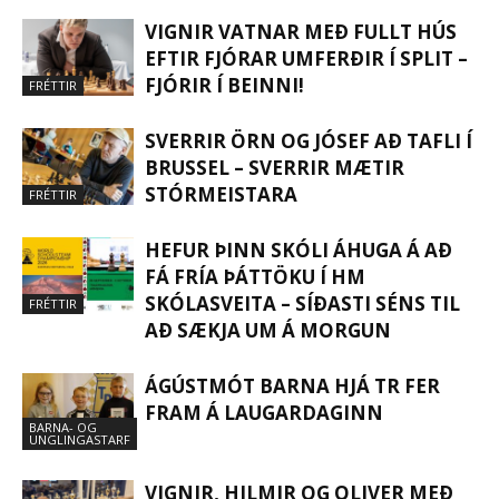
VIGNIR VATNAR MEÐ FULLT HÚS
EFTIR FJÓRAR UMFERÐIR Í SPLIT –
FJÓRIR Í BEINNI!
FRÉTTIR
SVERRIR ÖRN OG JÓSEF AÐ TAFLI Í
BRUSSEL – SVERRIR MÆTIR
STÓRMEISTARA
FRÉTTIR
HEFUR ÞINN SKÓLI ÁHUGA Á AÐ
FÁ FRÍA ÞÁTTÖKU Í HM
SKÓLASVEITA – SÍÐASTI SÉNS TIL
FRÉTTIR
AÐ SÆKJA UM Á MORGUN
ÁGÚSTMÓT BARNA HJÁ TR FER
FRAM Á LAUGARDAGINN
BARNA- OG
UNGLINGASTARF
VIGNIR, HILMIR OG OLIVER MEÐ