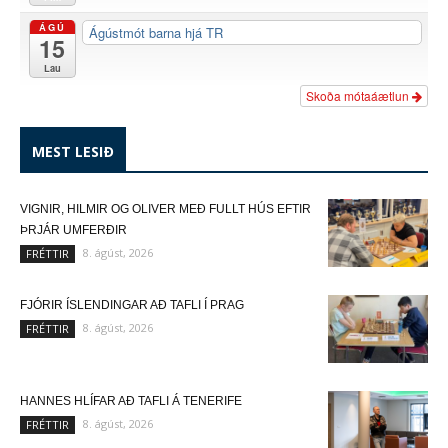
ÁGÚ
Ágústmót barna hjá TR
15
Lau
Skoða mótaáætlun
MEST LESIÐ
VIGNIR, HILMIR OG OLIVER MEÐ FULLT HÚS EFTIR
ÞRJÁR UMFERÐIR
8. ágúst, 2026
FRÉTTIR
FJÓRIR ÍSLENDINGAR AÐ TAFLI Í PRAG
8. ágúst, 2026
FRÉTTIR
HANNES HLÍFAR AÐ TAFLI Á TENERIFE
8. ágúst, 2026
FRÉTTIR