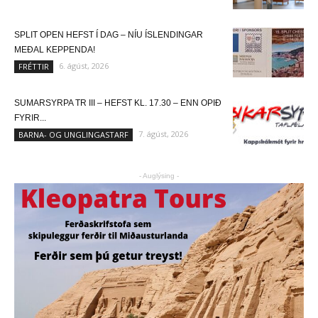
SPLIT OPEN HEFST Í DAG – NÍU ÍSLENDINGAR
MEÐAL KEPPENDA!
6. ágúst, 2026
FRÉTTIR
SUMARSYRPA TR III – HEFST KL. 17.30 – ENN OPIÐ
FYRIR...
7. ágúst, 2026
BARNA- OG UNGLINGASTARF
- Auglýsing -