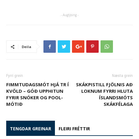
- Auglýsing -
Deila
Fyrri grein
Næsta grein
FIMMTUDAGSMÓT HJÁ TR Í
SKÁKPISTILL FJÖLNIS AÐ
KVÖLD – GÓÐ UPPHITUN
LOKNUM FYRRI HLUTA
FYRIR SNÓKER OG POOL-
ÍSLANDSMÓTS
MÓTIÐ
SKÁKFÉLAGA
TENGDAR GREINAR
FLEIRI FRÉTTIR