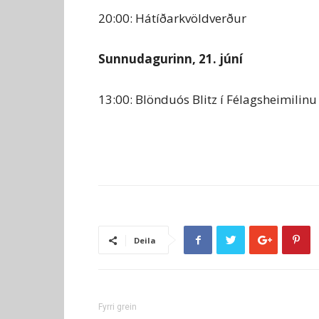
20:00: Hátíðarkvöldverður
Sunnudagurinn, 21. júní
13:00: Blönduós Blitz í Félagsheimilinu
Deila
Fyrri grein