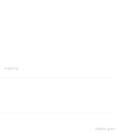
- Auglýsing -
Næsta grein