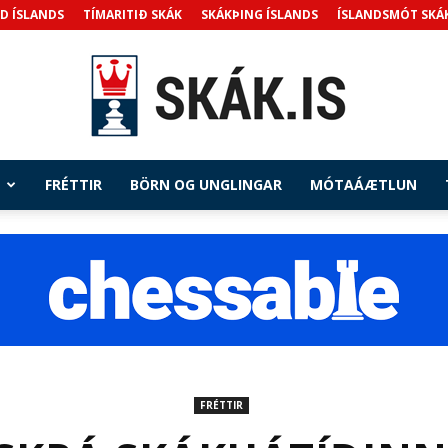
D ÍSLANDS
TÍMARITIÐ SKÁK
SKÁKÞING ÍSLANDS
ÍSLANDSMÓT SKÁ
FRÉTTIR
BÖRN OG UNGLINGAR
MÓTAÁÆTLUN
Skak.is
FRÉTTIR