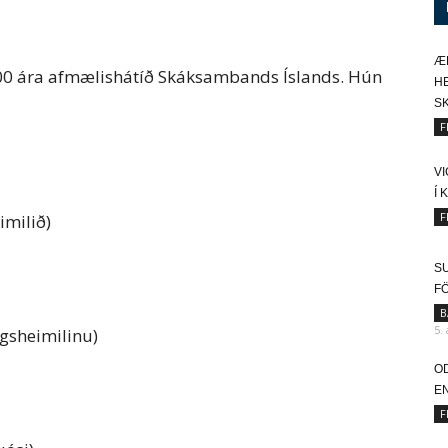
Æ
 100 ára afmælishátíð Skáksambands Íslands. Hún
HE
SK
F
V
Í 
F
imilið)
SU
F
B
5.
agsheimilinu)
O
EN
F