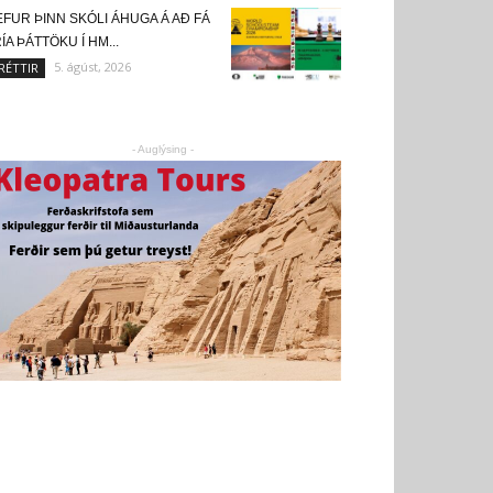
FUR ÞINN SKÓLI ÁHUGA Á AÐ FÁ
ÍA ÞÁTTÖKU Í HM...
5. ágúst, 2026
RÉTTIR
- Auglýsing -