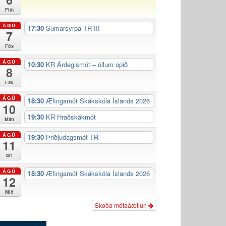
Fim
ÁGÚ
17:30
Sumarsyrpa TR III
7
Fös
ÁGÚ
10:30
KR Árdegismót – öllum opið
8
Lau
ÁGÚ
18:30
Æfingamót Skákskóla Íslands 2026
10
19:30
KR Hraðskákmót
Mán
ÁGÚ
19:30
Þriðjudagsmót TR
11
Þri
ÁGÚ
18:30
Æfingamót Skákskóla Íslands 2026
12
Mið
Skoða mótaáætlun