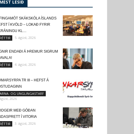
MEST LESIÐ
FINGAMÓT SKÁKSKÓLA ÍSLANDS
FST Í KVÖLD – LOKAÐ FYRIR
RÁNINGU KL....
5. ágúst, 2026
RÉTTIR
IGNIR ENDAÐI Á ÞREMUR SIGRUM
KAVALA!
4. ágúst, 2026
RÉTTIR
MARSYRPA TR III – HEFST Á
ÖSTUDAGINN
ARNA- OG UNGLINGASTARF
 ágúst, 2026
DDGEIR MEÐ GÓÐAN
DASPRETT Í VITORIA
3. ágúst, 2026
RÉTTIR