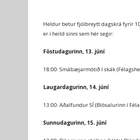
Heldur betur fjölbreytt dagskrá fyrir
er í heild sinni sem hér segir:
Föstudagurinn, 13. júní
18:00: Smábæjarmótið í skák (Félagshe
Laugardagurinn, 14. júní
13:00: Aðalfundur SÍ (Bíósalurinn í Fél
Sunnudagurinn, 15. júní