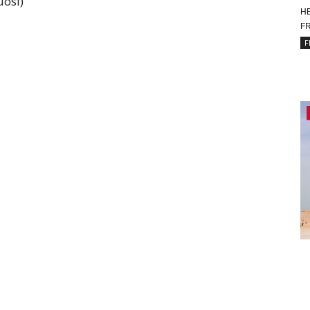
uósi)
HE
FR
F