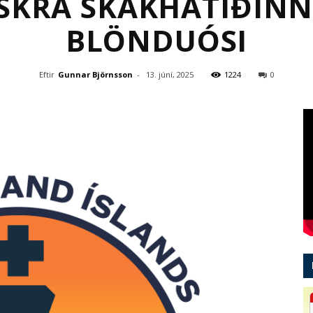
SKRÁ SKÁKHÁTÍÐINN
BLÖNDUÓSI
Eftir
Gunnar Björnsson
-
13. júní, 2025
1224
0