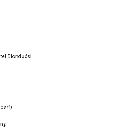
tel Blönduósi
 þarf)
ing