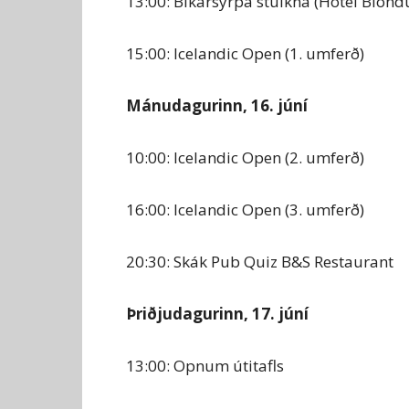
13:00: Bikarsyrpa stúlkna (Hótel Blönd
15:00: Icelandic Open (1. umferð)
Mánudagurinn, 16. júní
10:00: Icelandic Open (2. umferð)
16:00: Icelandic Open (3. umferð)
20:30: Skák Pub Quiz B&S Restaurant
Þriðjudagurinn, 17. júní
13:00: Opnum útitafls