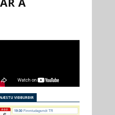
AR Á
NÆSTU VIÐBURÐIR
ÁGÚ
19:30
Fimmtudagsmót TR
6