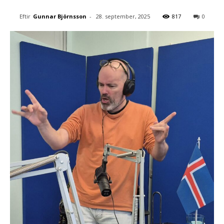
Eftir
Gunnar Björnsson
-
28. september, 2025
817
0