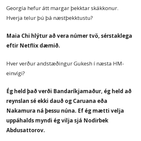
Georgía hefur átt margar þekktar skákkonur.
Hverja telur þú þá næstþekktustu?
Maia Chi hlýtur að vera númer tvö, sérstaklega
eftir Netflix dæmið.
Hver verður andstæðingur Gukesh í næsta HM-
einvígi?
Ég held það verði Bandaríkjamaður, ég held að
reynslan sé ekki dauð og Caruana eða
Nakamura ná þessu núna. Ef ég mætti velja
uppáhalds myndi ég vilja sjá Nodirbek
Abdusattorov.