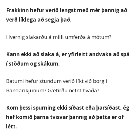
Frakkinn hefur verið lengst með mér þannig að
verð líklega að segja það.
Hvernig slakarðu á milli umferða á mótum?
Kann ekki að slaka á, er yfirleitt andvaka að spá
í stöðum og skákum.
Batumi hefur stundum verið líkt við borg í
Bandaríkjunum? Gætirðu nefnt hvaða?
Kom þessi spurning ekki síðast eða þarsíðast, ég
hef komið þarna tvisvar þannig að þetta er of
létt.