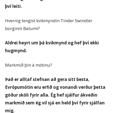
því leiti.
Hvernig tengist kvikmyndin Tinder Swindler
borginni Batumi?
Aldrei heyrt um þá kvikmynd og hef því ekki
hugmynd.
Markmið þín á mótinu?
Það er alltaf stefnan að gera sitt besta,
Evrópumótin eru erfið og vonandi verður þetta
góður skóli fyrir alla. Ég hef sjálfur ákveðin
markmið sem ég vil sjá en held því fyrir sjálfan
mig.