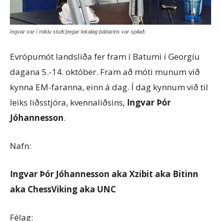
Ingvar var í miklu stuði þegar lokalag þáttarins var spilað.
Evrópumót landsliða fer fram í Batumi í Georgíu
dagana 5.-14. október. Fram að móti munum við
kynna EM-faranna, einn á dag. Í dag kynnum við til
leiks liðsstjóra, kvennaliðsins,
Ingvar Þór
Jóhannesson
.
Nafn:
Ingvar Þór Jóhannesson aka Xzibit aka Bitinn
aka ChessViking aka UNC
Félag: