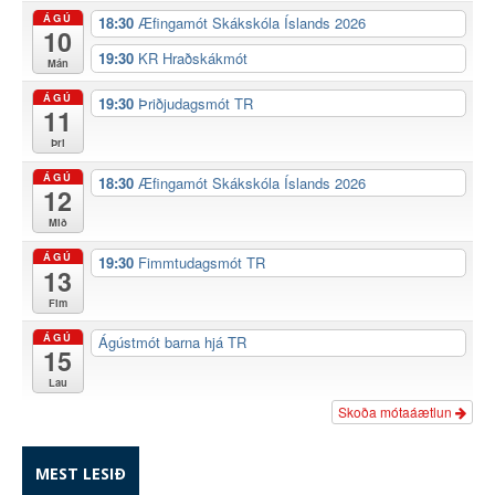
ÁGÚ
18:30
Æfingamót Skákskóla Íslands 2026
10
19:30
KR Hraðskákmót
Mán
ÁGÚ
19:30
Þriðjudagsmót TR
11
Þri
ÁGÚ
18:30
Æfingamót Skákskóla Íslands 2026
12
Mið
ÁGÚ
19:30
Fimmtudagsmót TR
13
Fim
ÁGÚ
Ágústmót barna hjá TR
15
Lau
Skoða mótaáætlun
MEST LESIÐ