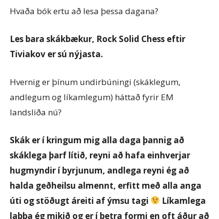
Hvaða bók ertu að lesa þessa dagana?
Les bara skákbækur, Rock Solid Chess eftir
Tiviakov er sú nýjasta.
Hvernig er þínum undirbúningi (skáklegum,
andlegum og líkamlegum) háttað fyrir EM
landsliða nú?
Skák er í kringum mig alla daga þannig að
skáklega þarf lítið, reyni að hafa einhverjar
hugmyndir í byrjunum, andlega reyni ég að
halda geðheilsu almennt, erfitt með alla anga
úti og stöðugt áreiti af ýmsu tagi
Líkamlega
labba ég mikið og er í betra formi en oft áður að