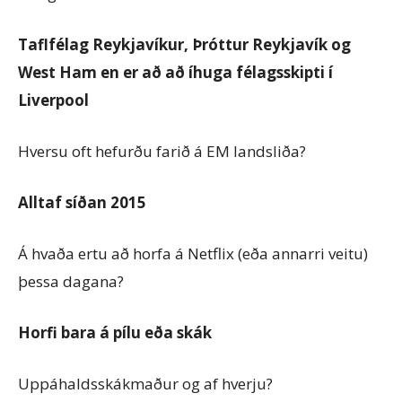
Taflfélag Reykjavíkur, Þróttur Reykjavík og
West Ham en er að að íhuga félagsskipti í
Liverpool
Hversu oft hefurðu farið á EM landsliða?
Alltaf síðan 2015
Á hvaða ertu að horfa á Netflix (eða annarri veitu)
þessa dagana?
Horfi bara á pílu eða skák
Uppáhaldsskákmaður og af hverju?