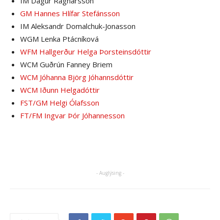
IM Dagur Ragnarsson
GM Hannes Hlífar Stefánsson
IM Aleksandr Domalchuk-Jonasson
WGM Lenka Ptácníková
WFM Hallgerður Helga Þorsteinsdóttir
WCM Guðrún Fanney Briem
WCM Jóhanna Björg Jóhannsdóttir
WCM Iðunn Helgadóttir
FST/GM Helgi Ólafsson
FT/FM Ingvar Þór Jóhannesson
- Auglýsing -