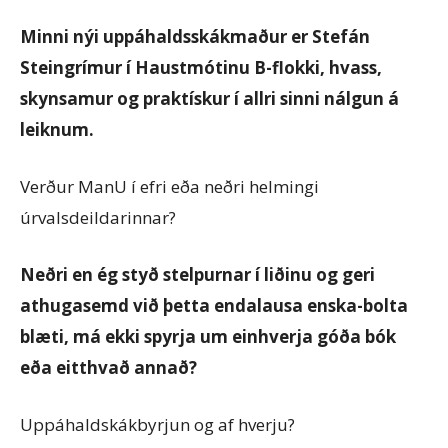
Minni nýi uppáhaldsskákmaður er Stefán
Steingrímur í Haustmótinu B-flokki, hvass,
skynsamur og praktískur í allri sinni nálgun á
leiknum.
Verður ManU í efri eða neðri helmingi
úrvalsdeildarinnar?
Neðri en ég styð stelpurnar í liðinu og geri
athugasemd við þetta endalausa enska-bolta
blæti, má ekki spyrja um einhverja góða bók
eða eitthvað annað?
Uppáhaldskákbyrjun og af hverju?