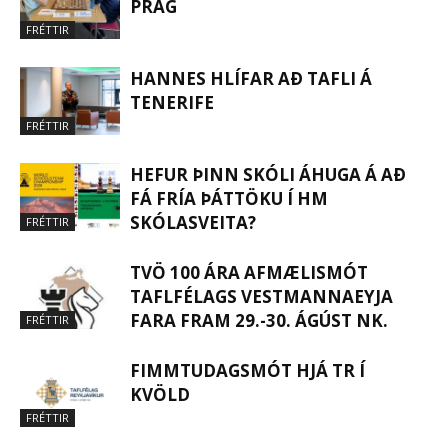
PRAG
FRÉTTIR
HANNES HLÍFAR AÐ TAFLI Á
TENERIFE
FRÉTTIR
HEFUR ÞINN SKÓLI ÁHUGA Á AÐ
FÁ FRÍA ÞÁTTÖKU Í HM
SKÓLASVEITA?
FRÉTTIR
TVÖ 100 ÁRA AFMÆLISMÓT
TAFLFÉLAGS VESTMANNAEYJA
FARA FRAM 29.-30. ÁGÚST NK.
FRÉTTIR
FIMMTUDAGSMÓT HJÁ TR Í
KVÖLD
FRÉTTIR