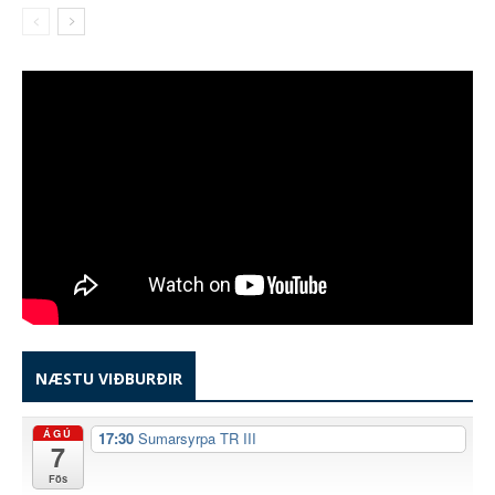
NÆSTU VIÐBURÐIR
ÁGÚ
17:30
Sumarsyrpa TR III
7
Fös