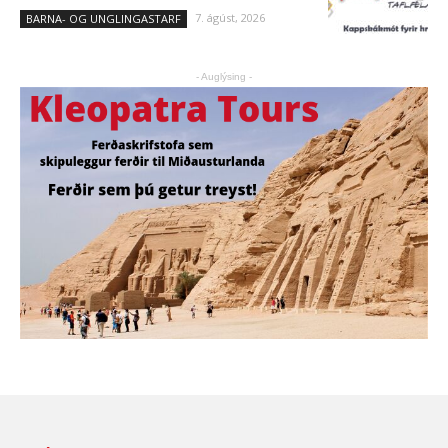
7. ágúst, 2026
BARNA- OG UNGLINGASTARF
- Auglýsing -