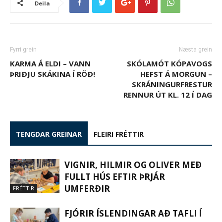
Deila
Fyrri grein
Næsta grein
KARMA Á ELDI – VANN
SKÓLAMÓT KÓPAVOGS
ÞRIÐJU SKÁKINA Í RÖÐ!
HEFST Á MORGUN –
SKRÁNINGURFRESTUR
RENNUR ÚT KL. 12 Í DAG
TENGDAR GREINAR
FLEIRI FRÉTTIR
VIGNIR, HILMIR OG OLIVER MEÐ
FULLT HÚS EFTIR ÞRJÁR
UMFERÐIR
FRÉTTIR
FJÓRIR ÍSLENDINGAR AÐ TAFLI Í