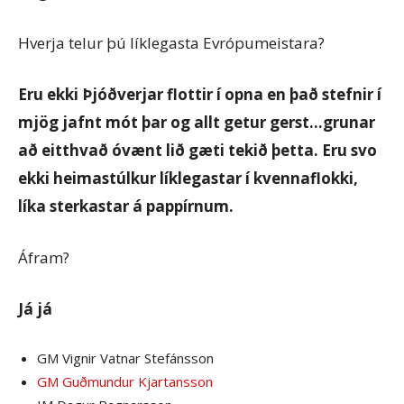
Hverja telur þú líklegasta Evrópumeistara?
Eru ekki Þjóðverjar flottir í opna en það stefnir í
mjög jafnt mót þar og allt getur gerst…grunar
að eitthvað óvænt lið gæti tekið þetta. Eru svo
ekki heimastúlkur líklegastar í kvennaflokki,
líka sterkastar á pappírnum.
Áfram?
Já já
GM Vignir Vatnar Stefánsson
GM Guðmundur Kjartansson