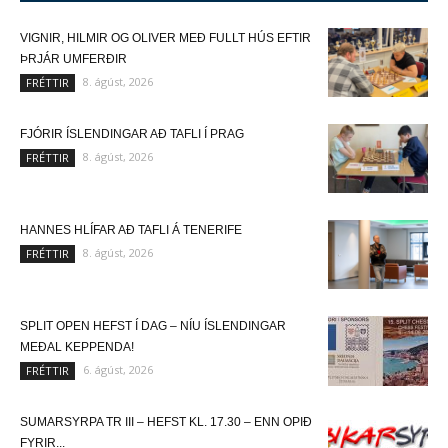
VIGNIR, HILMIR OG OLIVER MEÐ FULLT HÚS EFTIR
ÞRJÁR UMFERÐIR
8. ágúst, 2026
FRÉTTIR
FJÓRIR ÍSLENDINGAR AÐ TAFLI Í PRAG
8. ágúst, 2026
FRÉTTIR
HANNES HLÍFAR AÐ TAFLI Á TENERIFE
8. ágúst, 2026
FRÉTTIR
SPLIT OPEN HEFST Í DAG – NÍU ÍSLENDINGAR
MEÐAL KEPPENDA!
6. ágúst, 2026
FRÉTTIR
SUMARSYRPA TR III – HEFST KL. 17.30 – ENN OPIÐ
FYRIR...