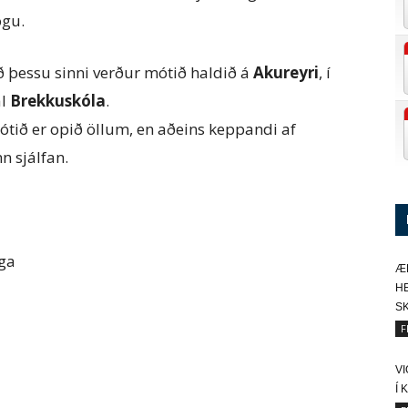
ögu.
ð þessu sinni verður mótið haldið á
Akureyri
, í
al
Brekkuskóla
.
ótið er opið öllum, en aðeins keppandi af
n sjálfan.
ga
Æ
HE
SK
F
V
Í 