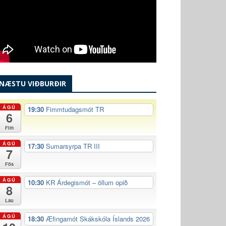
NÆSTU VIÐBURÐIR
ÁGÚ
19:30
Fimmtudagsmót TR
6
Fim
ÁGÚ
17:30
Sumarsyrpa TR III
7
Fös
ÁGÚ
10:30
KR Árdegismót – öllum opið
8
Lau
ÁGÚ
18:30
Æfingamót Skákskóla Íslands 2026