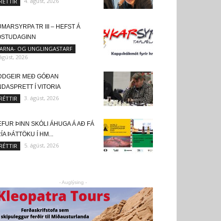
4. ágúst, 2026
RÉTTIR
MARSYRPA TR III – HEFST Á
ÖSTUDAGINN
ARNA- OG UNGLINGASTARF
 ágúst, 2026
DDGEIR MEÐ GÓÐAN
DASPRETT Í VITORIA
3. ágúst, 2026
RÉTTIR
FUR ÞINN SKÓLI ÁHUGA Á AÐ FÁ
ÍA ÞÁTTÖKU Í HM...
5. ágúst, 2026
RÉTTIR
- Auglýsing -