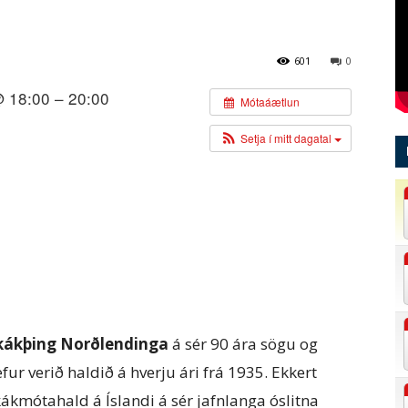
601
0
@ 18:00 – 20:00
Mótaáætlun
Setja í mitt dagatal
kákþing Norðlendinga
á sér 90 ára sögu og
fur verið haldið á hverju ári frá 1935. Ekkert
kákmótahald á Íslandi á sér jafnlanga óslitna