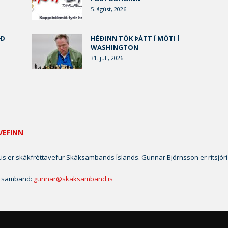
5. ágúst, 2026
AÐ
HÉÐINN TÓK ÞÁTT Í MÓTI Í
WASHINGTON
31. júlí, 2026
VEFINN
is er skákfréttavefur Skáksambands Íslands. Gunnar Björnsson er ritsjóri
 samband:
gunnar@skaksamband.is