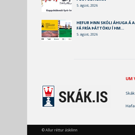
5. ágúst, 2026
HEFUR ÞINN SKÓLI ÁHUGA Á 
FÁ FRÍA ÞÁTTÖKU Í HM...
5. ágúst, 2026
UM 
Skák.
Hafa
© Allur réttur áskilinn