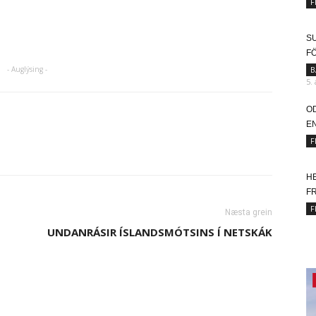
F
SU
F
- Auglýsing -
B
5.
O
EN
F
HE
FR
F
Næsta grein
UNDANRÁSIR ÍSLANDSMÓTSINS Í NETSKÁK