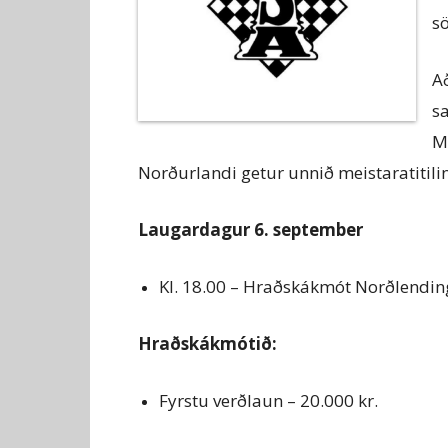
s
A
s
M
Norðurlandi getur unnið meistaratitilin
Laugardagur 6. september
Kl. 18.00 – Hraðskákmót Norðlendin
Hraðskákmótið:
Fyrstu verðlaun – 20.000 kr.