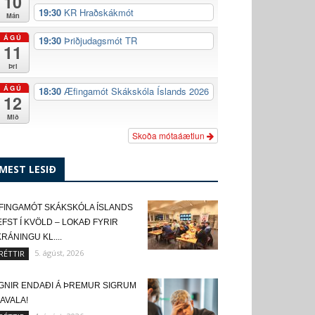
10
19:30
KR Hraðskákmót
Mán
ÁGÚ
19:30
Þriðjudagsmót TR
11
Þri
ÁGÚ
18:30
Æfingamót Skákskóla Íslands 2026
12
Mið
Skoða mótaáætlun
MEST LESIÐ
FINGAMÓT SKÁKSKÓLA ÍSLANDS
FST Í KVÖLD – LOKAÐ FYRIR
RÁNINGU KL....
5. ágúst, 2026
RÉTTIR
IGNIR ENDAÐI Á ÞREMUR SIGRUM
KAVALA!