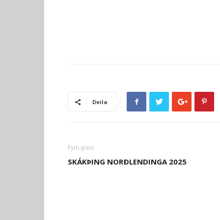
Deila
Fyrri grein
SKÁKÞING NORÐLENDINGA 2025