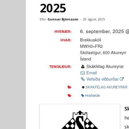
2025
Eftir
Gunnar Björnsson
-
20. ágúst, 2025
6. september, 2025 
HVENÆR:
Brekkuskóli
HVAR:
MWH3+FR2
Skólastígur, 600 Akureyri
Ísland
Skákfélag Akureyrar
TENGILIÐUR:
Email
Vefsíða viðburðar
SKÁKFÉLAG AKUREYRAR
Hraðskák
S
he
s