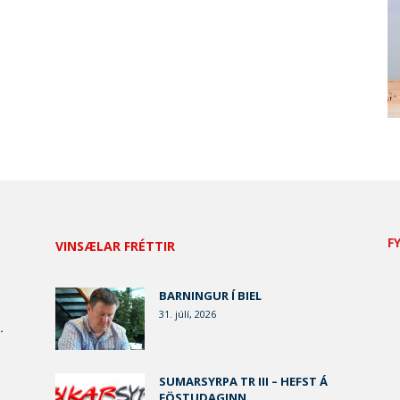
F
VINSÆLAR FRÉTTIR
BARNINGUR Í BIEL
31. júlí, 2026
.
SUMARSYRPA TR III – HEFST Á
FÖSTUDAGINN