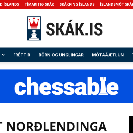
D ÍSLANDS
TÍMARITIÐ SKÁK
SKÁKÞING ÍSLANDS
ÍSLANDSMÓT SKÁ
FRÉTTIR
BÖRN OG UNGLINGAR
MÓTAÁÆTLUN
Skak.is
 NORÐLENDINGA