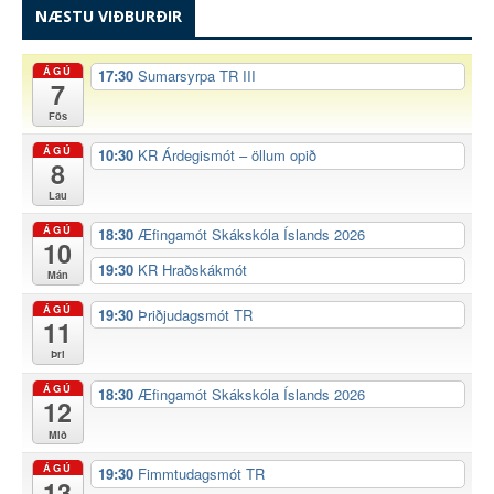
NÆSTU VIÐBURÐIR
ÁGÚ
17:30
Sumarsyrpa TR III
7
Fös
ÁGÚ
10:30
KR Árdegismót – öllum opið
8
Lau
ÁGÚ
18:30
Æfingamót Skákskóla Íslands 2026
10
19:30
KR Hraðskákmót
Mán
ÁGÚ
19:30
Þriðjudagsmót TR
11
Þri
ÁGÚ
18:30
Æfingamót Skákskóla Íslands 2026
12
Mið
ÁGÚ
19:30
Fimmtudagsmót TR
13