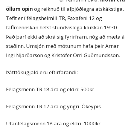
öllum opin
og reiknuð til alþjóðlegra atskákstiga.
Teflt er í félagsheimili TR, Faxafeni 12 og
taflmennskan hefst stundvíslega klukkan 19:30.
Það þarf ekki að skrá sig fyrirfram, nóg að mæta á
staðinn. Umsjón með mótunum hafa þeir Arnar
Ingi Njarðarson og Kristófer Orri Guðmundsson.
Þátttökugjald eru eftirfarandi:
Félagsmenn TR 18 ára og eldri: 500kr.
Félagsmenn TR 17 ára og yngri: Ókeypis
Utanfélagsmenn 18 ára og eldri: 1000kr.