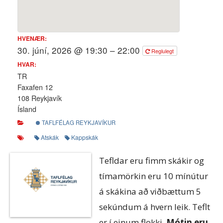
HVENÆR:
30. júní, 2026 @ 19:30 – 22:00
Reglulegt
HVAR:
TR
Faxafen 12
108 Reykjavík
Ísland
TAFLFÉLAG REYKJAVÍKUR
Atskák
Kappskák
Tefldar eru fimm skákir og
tímamörkin eru 10 mínútur
á skákina að viðbættum 5
sekúndum á hvern leik. Teflt
er í einum flokki.
Mótin eru