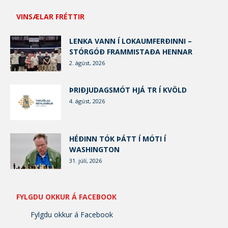
VINSÆLAR FRÉTTIR
LENKA VANN Í LOKAUMFERÐINNI –
STÓRGÓÐ FRAMMISTAÐA HENNAR
2. ágúst, 2026
ÞRIÐJUDAGSMÓT HJÁ TR Í KVÖLD
4. ágúst, 2026
HÉÐINN TÓK ÞÁTT Í MÓTI Í
WASHINGTON
31. júlí, 2026
FYLGDU OKKUR Á FACEBOOK
Fylgdu okkur á Facebook