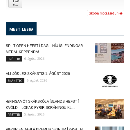
Fim
Skoða mótaáætlun
MEST LESIÐ
SPLIT OPEN HEFST Í DAG – NÍU ÍSLENDINGAR
MEÐAL KEPPENDA!
6. ágúst, 2026
FRÉTTIR
ALÞJÓÐLEG SKÁKSTIG 1. ÁGÚST 2026
6. ágúst, 2026
SKÁKSTIG
ÆFINGAMÓT SKÁKSKÓLA ÍSLANDS HEFST Í
KVÖLD – LOKAÐ FYRIR SKRÁNINGU KL....
5. ágúst, 2026
FRÉTTIR
VIGNIR ENDAÐI Á ÞREMUR SIGRUM Í KAVALA!