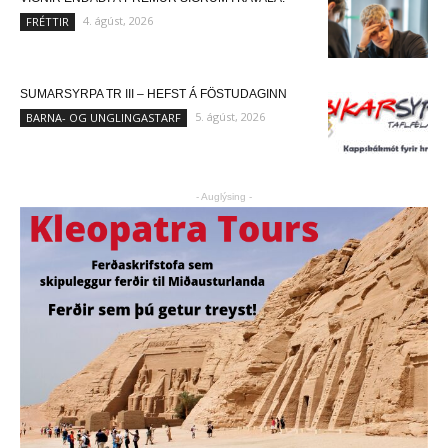
4. ágúst, 2026
FRÉTTIR
SUMARSYRPA TR III – HEFST Á FÖSTUDAGINN
5. ágúst, 2026
BARNA- OG UNGLINGASTARF
- Auglýsing -