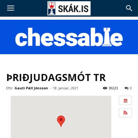
ÞRIÐJUDAGSMÓT TR
Eftir
Gauti Páll Jónsson
-
18. janúar, 2021
30223
0