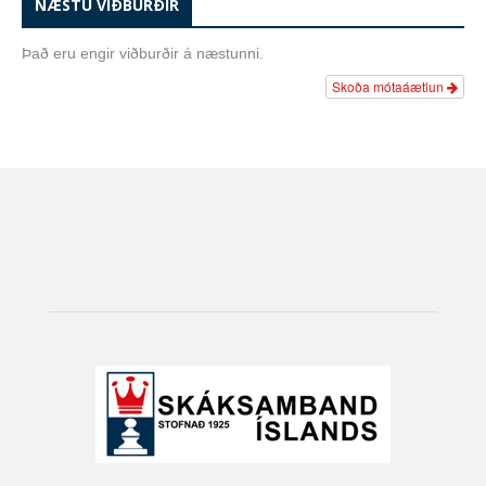
NÆSTU VIÐBURÐIR
Það eru engir viðburðir á næstunni.
Skoða mótaáætlun