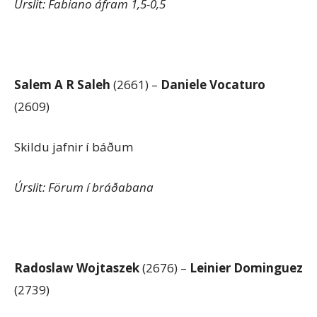
Úrslit: Fabiano áfram 1,5-0,5
Salem A R Saleh
(2661) –
Daniele Vocaturo
(2609)
Skildu jafnir í báðum
Úrslit: Förum í bráðabana
Radoslaw Wojtaszek
(2676) –
Leinier Dominguez
(2739)