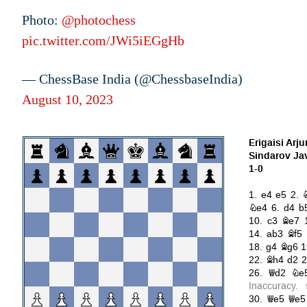
Photo:
@photochess
pic.twitter.com/JWi5iEGgHb
— ChessBase India (@ChessbaseIndia)
August 10, 2023