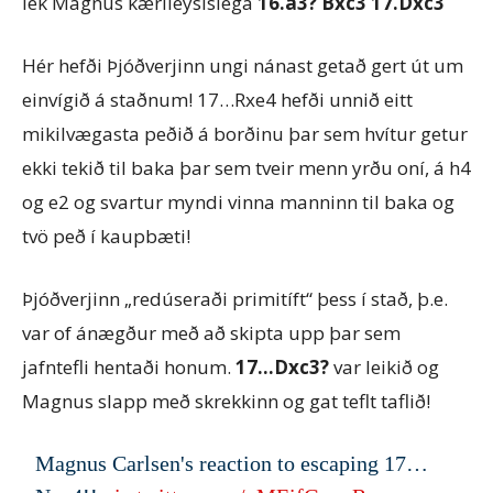
lék Magnus kærileysislega
16.a3? Bxc3 17.Dxc3
Hér hefði Þjóðverjinn ungi nánast getað gert út um
einvígið á staðnum! 17…Rxe4 hefði unnið eitt
mikilvægasta peðið á borðinu þar sem hvítur getur
ekki tekið til baka þar sem tveir menn yrðu oní, á h4
og e2 og svartur myndi vinna manninn til baka og
tvö peð í kaupbæti!
Þjóðverjinn „redúseraði primitíft“ þess í stað, þ.e.
var of ánægður með að skipta upp þar sem
jafntefli hentaði honum.
17…Dxc3?
var leikið og
Magnus slapp með skrekkinn og gat teflt taflið!
Magnus Carlsen's reaction to escaping 17…