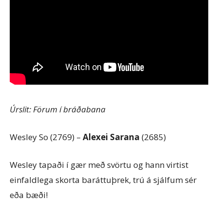
Úrslit: Förum í bráðabana
Wesley So (2769) –
Alexei Sarana
(2685)
Wesley tapaði í gær með svörtu og hann virtist
einfaldlega skorta baráttuþrek, trú á sjálfum sér
eða bæði!