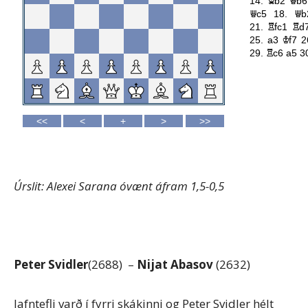
Úrslit: Alexei Sarana óvænt áfram 1,5-0,5
Peter Svidler
(2688) –
Nijat Abasov
(2632)
Jafntefli varð í fyrri skákinni og Peter Svidler hélt