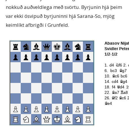
nokkuð auðveldlega með svörtu. Byrjunin hjá þeim
var ekki ósvipuð byrjuninni hjá Sarana-So, mjög
keimlíkt afbrigði í Grunfeld.