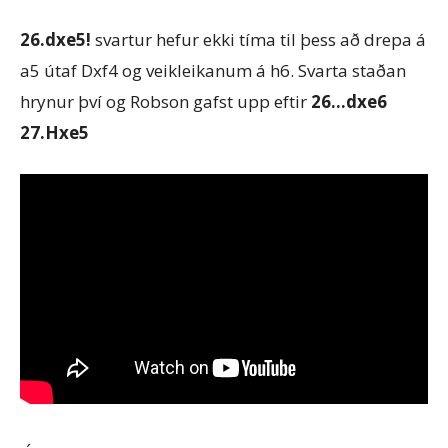
26.dxe5!
svartur hefur ekki tíma til þess að drepa á
a5 útaf Dxf4 og veikleikanum á h6. Svarta staðan
hrynur því og Robson gafst upp eftir
26…dxe6
27.Hxe5