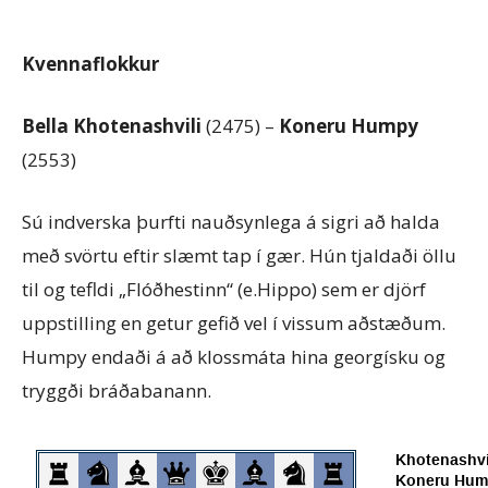
Kvennaflokkur
Bella Khotenashvili
(2475) –
Koneru Humpy
(2553)
Sú indverska þurfti nauðsynlega á sigri að halda
með svörtu eftir slæmt tap í gær. Hún tjaldaði öllu
til og tefldi „Flóðhestinn“ (e.Hippo) sem er djörf
uppstilling en getur gefið vel í vissum aðstæðum.
Humpy endaði á að klossmáta hina georgísku og
tryggði bráðabanann.