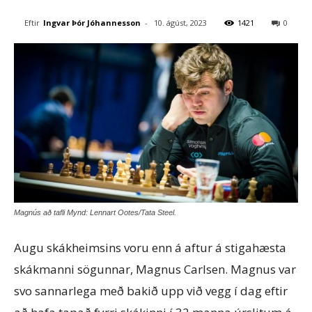
Eftir
Ingvar Þór Jóhannesson
-
10. ágúst, 2023
1421
0
Magnús að tafli Mynd: Lennart Ootes/Tata Steel.
Augu skákheimsins voru enn á aftur á stigahæsta
skákmanni sögunnar, Magnus Carlsen. Magnus var
svo sannarlega með bakið upp við vegg í dag eftir