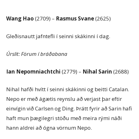
Wang Hao
(2709) –
Rasmus Svane
(2625)
Gleðisnautt jafntefli í seinni skákinni í dag.
Úrslit: Förum í bráðabana
Ian Nepomniachtchi
(2779) –
Nihal
Sarin
(2688)
Nihal hafði hvítt í seinni skákinni og beitti Catalan.
Nepo er með ágætis reynslu að verjast þar eftir
einvígin við Carlsen og Ding. Þrátt fyrir að Sarin hafi
haft mun þægilegri stöðu með meira rými náði
hann aldrei að ógna vörnum Nepo.