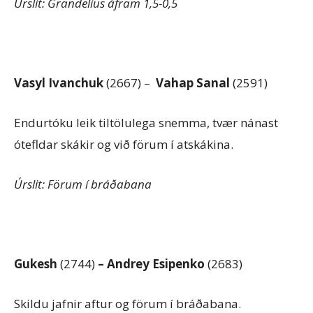
Úrslit: Grandelius áfram 1,5-0,5
Vasyl Ivanchuk
(2667) –
Vahap Sanal
(2591)
Endurtóku leik tiltölulega snemma, tvær nánast
ótefldar skákir og við förum í atskákina.
Úrslit: Förum í bráðabana
Gukesh
(2744)
– Andrey Esipenko
(2683)
Skildu jafnir aftur og förum í bráðabana.