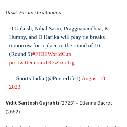
Úrslit: Förum í bráðabana
D Gukesh, Nihal Sarin, Praggnanandhaa, K
Humpy, and D Harika will play tie breaks
tomorrow for a place in the round of 16
(Round 5)
#FIDEWorldCup
pic.twitter.com/DOsZzoc1ig
— Sports India (@Punterlife1)
August 10,
2023
Vidit Santosh Gujrahti
(2723) – Etienne Bacrot
(2662)