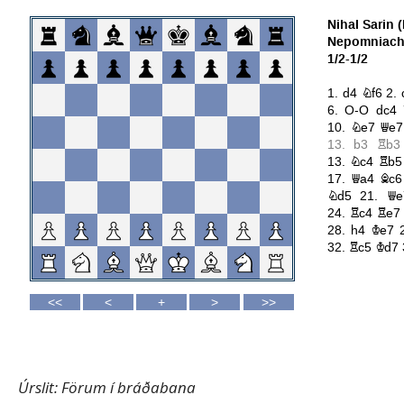
Úrslit: Förum í bráðabana