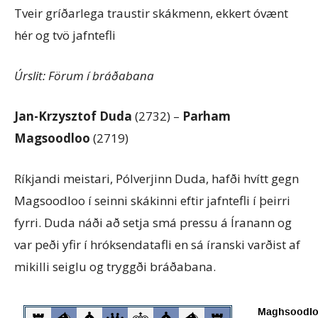
Tveir gríðarlega traustir skákmenn, ekkert óvænt
hér og tvö jafntefli
Úrslit: Förum í bráðabana
Jan-Krzysztof Duda
(2732) –
Parham
Magsoodloo
(2719)
Ríkjandi meistari, Pólverjinn Duda, hafði hvítt gegn
Magsoodloo í seinni skákinni eftir jafntefli í þeirri
fyrri. Duda náði að setja smá pressu á Íranann og
var peði yfir í hróksendatafli en sá íranski varðist af
mikilli seiglu og tryggði bráðabana.