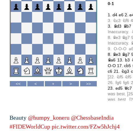
Beauty
@humpy_koneru
@ChessbaseIndia
#FIDEWorldCup
pic.twitter.com/FZw5hJchj4