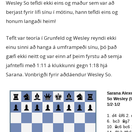
Wesley So tefldi ekki eins og maður sem var að
berjast fyrir lífi sínu í mótinu, hann tefldi eins og
honum langaði heim!
Teflt var teoría í Grunfeld og Wesley reyndi ekki
einu sinni að hanga á umframpeði sínu, þó það
gæfi ekki neitt og var einn af þeim fyrstu að semja
jafntefli með 1:11 á klukkunni gegn 1:18 hjá
Sarana. Vonbrigði fyrir aðdáendur Wesley So.