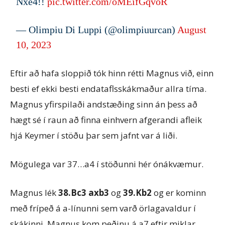
Nxe4!!
pic.twitter.com/oMEifGqvoR
— Olimpiu Di Luppi (@olimpiuurcan)
August
10, 2023
Eftir að hafa sloppið tók hinn rétti Magnus við, einn
besti ef ekki besti endataflsskákmaður allra tíma.
Magnus yfirspilaði andstæðing sinn án þess að
hægt sé í raun að finna einhvern afgerandi afleik
hjá Keymer í stöðu þar sem jafnt var á liði.
Mögulega var 37…a4 í stöðunni hér ónákvæmur.
Magnus lék
38.Bc3 axb3
og
39.Kb2
og er kominn
með frípeð á a-línunni sem varð örlagavaldur í
skákinni. Magnus kom peðinu á a7 eftir miklar