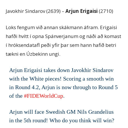
Javokhir Sindarov (2639) –
Arjun Erigaisi
(2710)
Loks fengum við annan skákmann áfram. Erigaisi
hafði hvítt í opna Spánverjanum og náði að komast
í hróksendatafl peði yfir þar sem hann hafið betri
tækni en Úzbekinn ungi.
Arjun Erigaisi takes down Javokhir Sindarov
with the White pieces! Scoring a smooth win
in Round 4.2, Arjun is now through to Round 5
of the
#FIDEWorldCup
.
Arjun will face Swedish GM Nils Grandelius
in the 5th round! Who do you think will win?