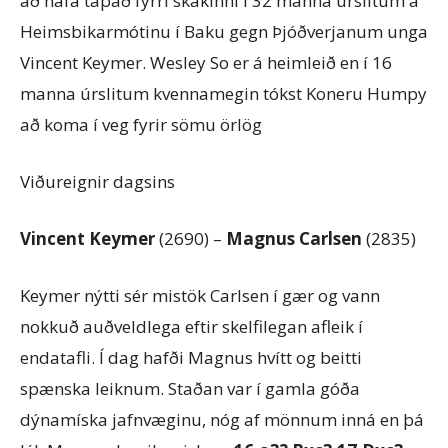
að hafa tapað fyrri skákinni í 32 manna úrslitum á
Heimsbikarmótinu í Baku gegn Þjóðverjanum unga
Vincent Keymer. Wesley So er á heimleið en í 16
manna úrslitum kvennamegin tókst Koneru Humpy
að koma í veg fyrir sömu örlög
Viðureignir dagsins
Vincent Keymer
(2690) –
Magnus Carlsen
(2835)
Keymer nýtti sér mistök Carlsen í gær og vann
nokkuð auðveldlega eftir skelfilegan afleik í
endatafli. Í dag hafði Magnus hvítt og beitti
spænska leiknum. Staðan var í gamla góða
dýnamíska jafnvæginu, nóg af mönnum inná en þá