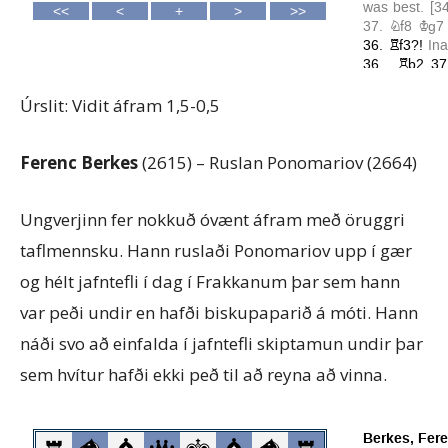
Úrslit: Vidit áfram 1,5-0,5
Ferenc Berkes
(2615) – Ruslan Ponomariov (2664)
Ungverjinn fer nokkuð óvænt áfram með öruggri
taflmennsku. Hann ruslaði Ponomariov upp í gær
og hélt jafntefli í dag í Frakkanum þar sem hann
var peði undir en hafði biskupaparið á móti. Hann
náði svo að einfalda í jafntefli skiptamun undir þar
sem hvítur hafði ekki peð til að reyna að vinna.