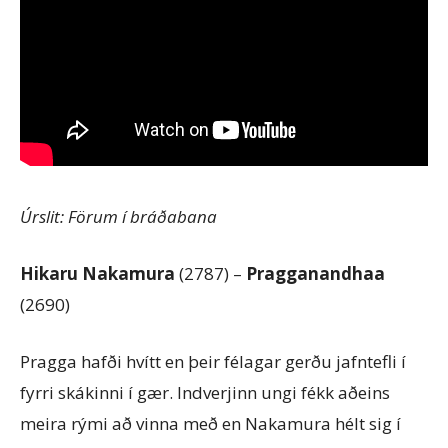
Úrslit: Förum í bráðabana
Hikaru Nakamura
(2787) –
Pragganandhaa
(2690)
Pragga hafði hvítt en þeir félagar gerðu jafntefli í
fyrri skákinni í gær. Indverjinn ungi fékk aðeins
meira rými að vinna með en Nakamura hélt sig í