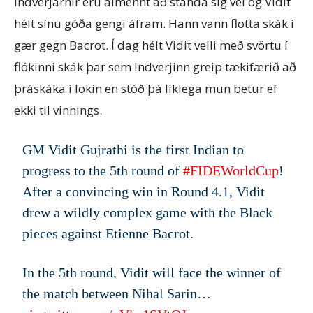
Indverjarnir eru almennt að standa sig vel og Vidit
hélt sínu góða gengi áfram. Hann vann flotta skák í
gær gegn Bacrot. Í dag hélt Vidit velli með svörtu í
flókinni skák þar sem Indverjinn greip tækifærið að
þráskáka í lokin en stóð þá líklega mun betur ef
ekki til vinnings.
GM Vidit Gujrathi is the first Indian to
progress to the 5th round of
#FIDEWorldCup
!
After a convincing win in Round 4.1, Vidit
drew a wildly complex game with the Black
pieces against Etienne Bacrot.
In the 5th round, Vidit will face the winner of
the match between Nihal Sarin…