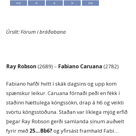
Úrslit: Förum í bráðabana
Ray Robson
(2689) –
Fabiano Caruana
(2782)
Fabiano hafði hvítt í skák dagsins og upp kom
spænskur leikur. Caruana fórnaði peði en fékk í
staðinn hættulega kóngssókn, drap á h6 og veikti
svörtu kóngsstöðuna. Staðan var líklega mjög erfið
þegar Ray Robson gerði samlanda sínum auðvelt
fyrir með
25…Bb6?
og yfirsást framhald Fabi…