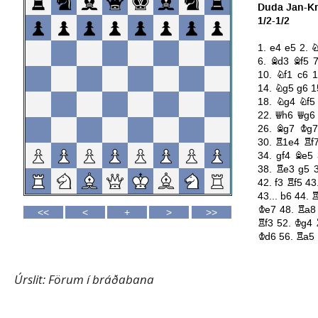
Úrslit: Förum í bráðabana