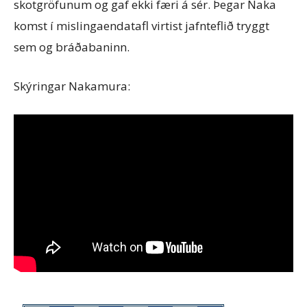
skotgröfunum og gaf ekki færi á sér. Þegar Naka
komst í mislingaendatafl virtist jafnteflið tryggt
sem og bráðabaninn.
Skýringar Nakamura: