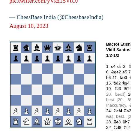
pic.twitter.com/yVkz1SVtOJ
— ChessBase India (@ChessbaseIndia)
August 10, 2023