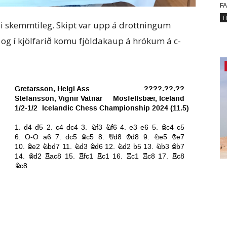
FA
F
ei skemmtileg. Skipt var upp á drottningum
g í kjölfarið komu fjöldakaup á hrókum á c-