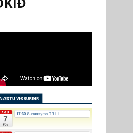
OKIÐ
NÆSTU VIÐBURÐIR
ÁGÚ
17:30
Sumarsyrpa TR III
7
Fös