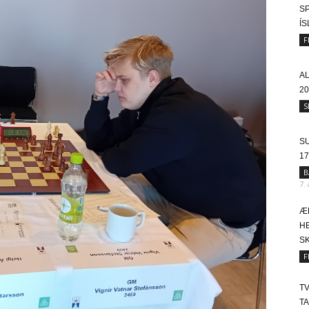
SP
Í
F
A
20
S
SU
17
B
7.
Æ
HE
SK
F
T
T