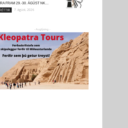
RA FRAM 29.-30. ÁGÚST NK....
7. ágúst, 2026
RÉTTIR
- Auglýsing -