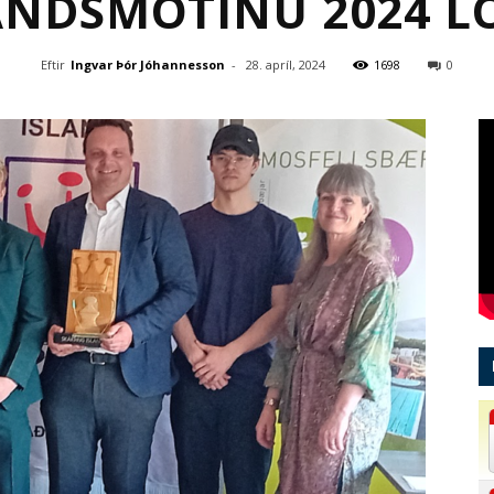
ANDSMÓTINU 2024 L
Eftir
Ingvar Þór Jóhannesson
-
28. apríl, 2024
1698
0