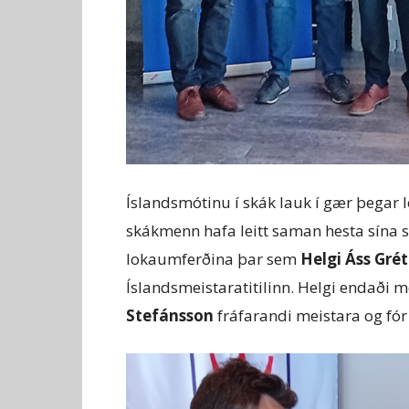
Íslandsmótinu í skák lauk í gær þegar
skákmenn hafa leitt saman hesta sína sí
lokaumferðina þar sem
Helgi Áss Gré
Íslandsmeistaratitilinn. Helgi endaði mó
Stefánsson
fráfarandi meistara og fór