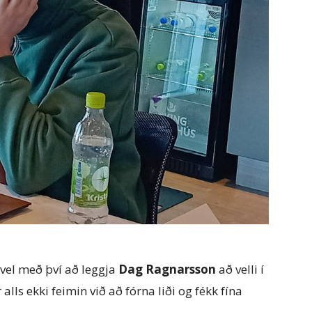
vel með því að leggja
Dag Ragnarsson
að velli í
lls ekki feimin við að fórna liði og fékk fína