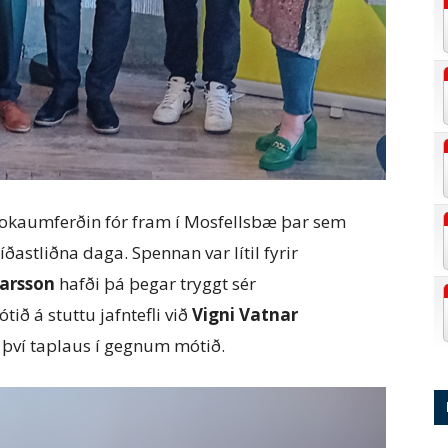
 lokaumferðin fór fram í Mosfellsbæ þar sem
ðastliðna daga. Spennan var lítil fyrir
tarsson
hafði þá þegar tryggt sér
tið á stuttu jafntefli við
Vigni Vatnar
 því taplaus í gegnum mótið.