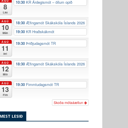
ÁGÚ
10:30
KR Árdegismót – öllum opið
8
Lau
ÁGÚ
18:30
Æfingamót Skákskóla Íslands 2026
10
19:30
KR Hraðskákmót
Mán
ÁGÚ
19:30
Þriðjudagsmót TR
11
Þri
ÁGÚ
18:30
Æfingamót Skákskóla Íslands 2026
12
Mið
ÁGÚ
19:30
Fimmtudagsmót TR
13
Fim
Skoða mótaáætlun
MEST LESIÐ