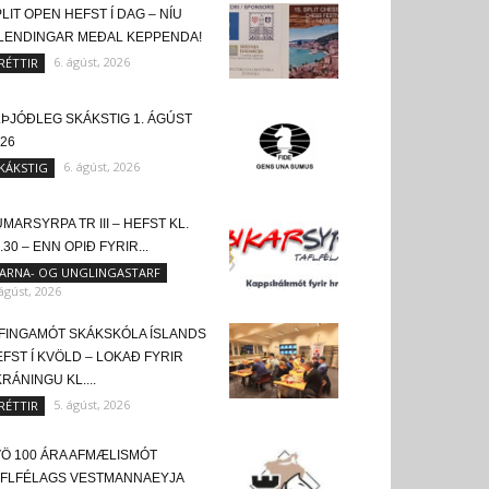
LIT OPEN HEFST Í DAG – NÍU
SLENDINGAR MEÐAL KEPPENDA!
6. ágúst, 2026
RÉTTIR
LÞJÓÐLEG SKÁKSTIG 1. ÁGÚST
26
6. ágúst, 2026
KÁKSTIG
MARSYRPA TR III – HEFST KL.
.30 – ENN OPIÐ FYRIR...
ARNA- OG UNGLINGASTARF
 ágúst, 2026
FINGAMÓT SKÁKSKÓLA ÍSLANDS
FST Í KVÖLD – LOKAÐ FYRIR
RÁNINGU KL....
5. ágúst, 2026
RÉTTIR
VÖ 100 ÁRA AFMÆLISMÓT
AFLFÉLAGS VESTMANNAEYJA