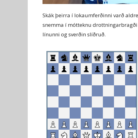
Skák þeirra í lokaumferðinni varð aldr
snemma í mótteknu drottningarbragði o
línunni og sverðin slíðruð.