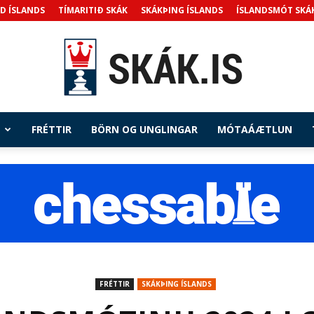
D ÍSLANDS
TÍMARITIÐ SKÁK
SKÁKÞING ÍSLANDS
ÍSLANDSMÓT SKÁ
FRÉTTIR
BÖRN OG UNGLINGAR
MÓTAÁÆTLUN
Skak.is
FRÉTTIR
SKÁKÞING ÍSLANDS