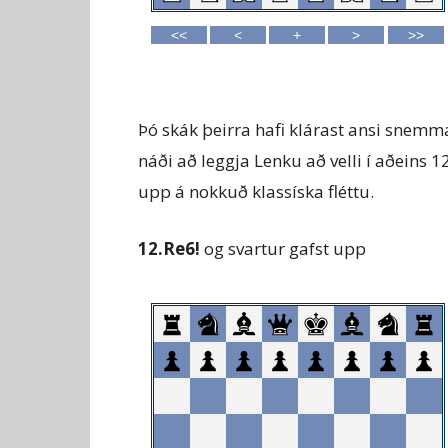
Þó skák þeirra hafi klárast ansi snemma 
náði að leggja Lenku að velli í aðeins 12
upp á nokkuð klassíska fléttu.
12.Re6!
og svartur gafst upp