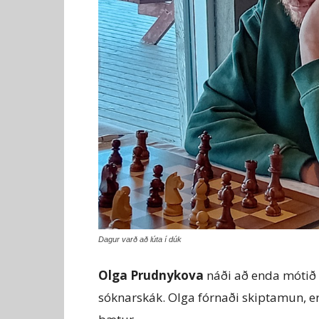
Dagur varð að lúta í dúk
Olga Prudnykova
náði að enda mótið 
sóknarskák. Olga fórnaði skiptamun, er a