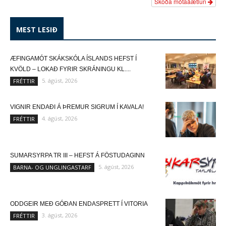
Skoða mótaáætlun
MEST LESIÐ
ÆFINGAMÓT SKÁKSKÓLA ÍSLANDS HEFST Í
KVÖLD – LOKAÐ FYRIR SKRÁNINGU KL....
5. ágúst, 2026
FRÉTTIR
VIGNIR ENDAÐI Á ÞREMUR SIGRUM Í KAVALA!
4. ágúst, 2026
FRÉTTIR
SUMARSYRPA TR III – HEFST Á FÖSTUDAGINN
5. ágúst, 2026
BARNA- OG UNGLINGASTARF
ODDGEIR MEÐ GÓÐAN ENDASPRETT Í VITORIA
3. ágúst, 2026
FRÉTTIR