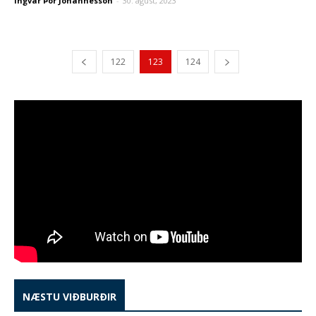
Ingvar Þór Jóhannesson
-
30. ágúst, 2023
122
123
124
NÆSTU VIÐBURÐIR