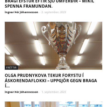
BRAGI EFSTUR EFTIR SJÖ UMFERÐIR – MIKIL
SPENNA FRAMUNDAN.
Ingvar Þór Jóhannesson
-
2. september, 2023
FRÉTTIR
OLGA PRUDNYKOVA TEKUR FORYSTU Í
ÁSKORENDAFLOKKI – UPPGJÖR GEGN BRAGA
Í...
Ingvar Þór Jóhannesson
-
1. september, 2023