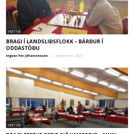
FRÉTTIR
BRAGI Í LANDSLIÐSFLOKK – BÁRÐUR Í
ODDASTÖÐU
Ingvar Þór Jóhannesson
-
2. september, 2023
FRÉTTIR