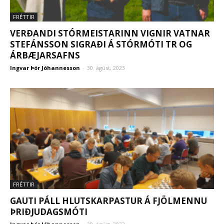
FRÉTTIR
VERÐANDI STÓRMEISTARINN VIGNIR VATNAR
STEFÁNSSON SIGRAÐI Á STÓRMÓTI TR OG
ÁRBÆJARSAFNS
Ingvar Þór Jóhannesson
-
30. ágúst, 2023
FRÉTTIR
GAUTI PÁLL HLUTSKARPASTUR Á FJÖLMENNU
ÞRIÐJUDAGSMÓTI