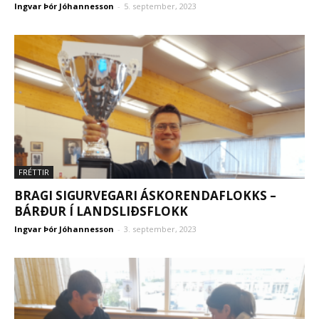
Ingvar Þór Jóhannesson
-
5. september, 2023
FRÉTTIR
BRAGI SIGURVEGARI ÁSKORENDAFLOKKS –
BÁRÐUR Í LANDSLIÐSFLOKK
Ingvar Þór Jóhannesson
-
3. september, 2023