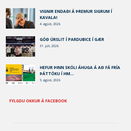
VIGNIR ENDAÐI Á ÞREMUR SIGRUM Í
KAVALA!
4. ágúst, 2026
GÓÐ ÚRSLIT Í PARDUBICE Í GÆR
31. júlí, 2026
HEFUR ÞINN SKÓLI ÁHUGA Á AÐ FÁ FRÍA
ÞÁTTÖKU Í HM...
5. ágúst, 2026
FYLGDU OKKUR Á FACEBOOK