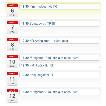
ÁGÚ
19:30
Fimmtudagsmót TR
6
Fim
ÁGÚ
17:30
Sumarsyrpa TR III
7
Fös
ÁGÚ
10:30
KR Árdegismót – öllum opið
8
Lau
ÁGÚ
18:30
Æfingamót Skákskóla Íslands 2026
10
19:30
KR Hraðskákmót
Mán
ÁGÚ
19:30
Þriðjudagsmót TR
11
Þri
ÁGÚ
18:30
Æfingamót Skákskóla Íslands 2026
12
Mið