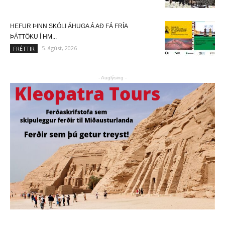
HEFUR ÞINN SKÓLI ÁHUGA Á AÐ FÁ FRÍA
ÞÁTTÖKU Í HM...
5. ágúst, 2026
FRÉTTIR
- Auglýsing -