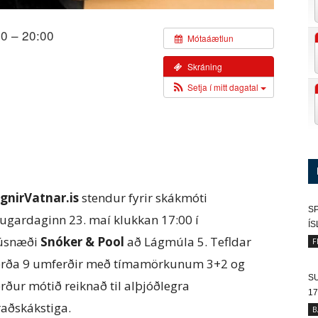
0 – 20:00
Mótaáætlun
Skráning
Setja í mitt dagatal
ignirVatnar.is
stendur fyrir skákmóti
SP
augardaginn 23. maí klukkan 17:00 í
Í
úsnæði
Snóker & Pool
að Lágmúla 5. Tefldar
F
erða 9 umferðir með tímamörkunum 3+2 og
SU
erður mótið reiknað til alþjóðlegra
17
raðskákstiga.
B