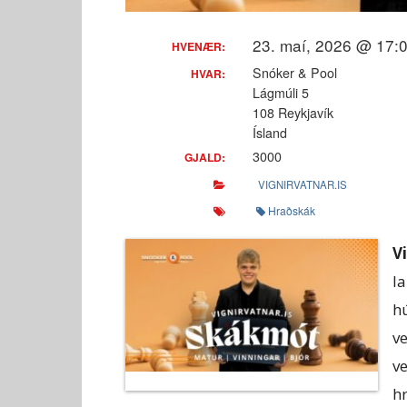
23. maí, 2026 @ 17:0
HVENÆR:
Snóker & Pool
HVAR:
Lágmúli 5
108 Reykjavík
Ísland
3000
GJALD:
VIGNIRVATNAR.IS
Hraðskák
V
l
h
v
v
h