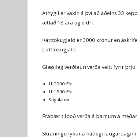
Athygli er vakin á því að aðeins 33 ke
ætlað 18 ára og eldri.
Þátttökugjald er 3000 krónur en áskrife
þátttökugjald.
Glæsileg verðlaun verða veitt fyrir þrj
U-2000 Elo
U-1800 Elo
Stigalausir
Frábær tilboð verða á barnum á meðan
Skráningu lýkur á hádegi laugardaginn