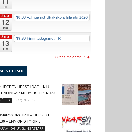
11
Þri
ÁGÚ
18:30
Æfingamót Skákskóla Íslands 2026
12
Mið
ÁGÚ
19:30
Fimmtudagsmót TR
13
Fim
Skoða mótaáætlun
MEST LESIÐ
LIT OPEN HEFST Í DAG – NÍU
SLENDINGAR MEÐAL KEPPENDA!
6. ágúst, 2026
RÉTTIR
MARSYRPA TR III – HEFST KL.
.30 – ENN OPIÐ FYRIR...
ARNA- OG UNGLINGASTARF