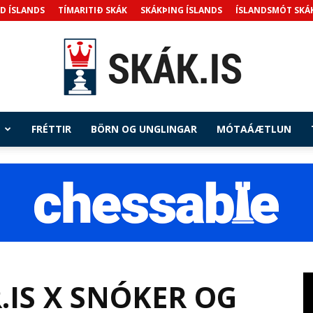
D ÍSLANDS
TÍMARITIÐ SKÁK
SKÁKÞING ÍSLANDS
ÍSLANDSMÓT SKÁ
FRÉTTIR
BÖRN OG UNGLINGAR
MÓTAÁÆTLUN
Skak.is
.IS X SNÓKER OG