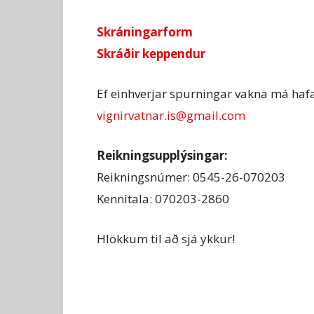
Skráningarform
Skráðir keppendur
Ef einhverjar spurningar vakna má haf
vignirvatnar.is@gmail.com
Reikningsupplýsingar:
Reikningsnúmer: 0545-26-070203
Kennitala: 070203-2860
Hlökkum til að sjá ykkur!