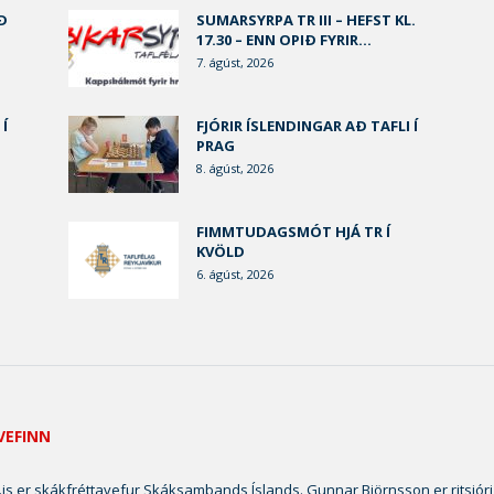
Ð
SUMARSYRPA TR III – HEFST KL.
17.30 – ENN OPIÐ FYRIR...
7. ágúst, 2026
 Í
FJÓRIR ÍSLENDINGAR AÐ TAFLI Í
PRAG
8. ágúst, 2026
FIMMTUDAGSMÓT HJÁ TR Í
KVÖLD
6. ágúst, 2026
VEFINN
is er skákfréttavefur Skáksambands Íslands. Gunnar Björnsson er ritsjóri