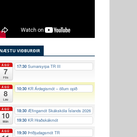
NÆSTU VIÐBURÐIR
ÁGÚ
17:30
Sumarsyrpa TR III
7
Fös
ÁGÚ
10:30
KR Árdegismót – öllum opið
8
Lau
ÁGÚ
18:30
Æfingamót Skákskóla Íslands 2026
10
19:30
KR Hraðskákmót
Mán
ÁGÚ
19:30
Þriðjudagsmót TR