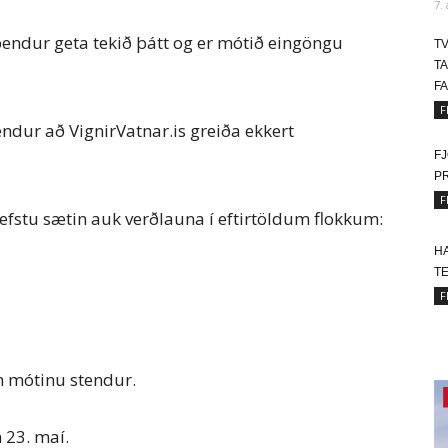
7.
ppendur geta tekið þátt og er mótið eingöngu
T
T
FA
F
ndur að VignirVatnar.is greiða ekkert
FJ
P
F
ú efstu sætin auk verðlauna í eftirtöldum flokkum:
HA
T
F
 mótinu stendur.
 23. maí.