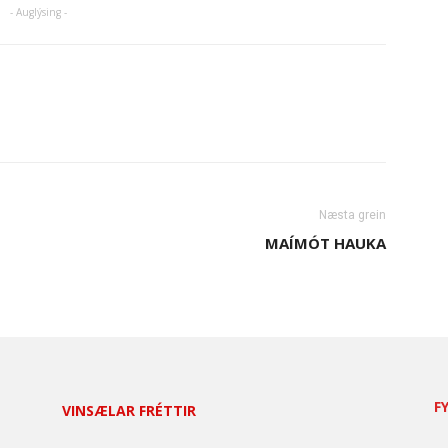
- Auglýsing -
Næsta grein
MAÍMÓT HAUKA
F
VINSÆLAR FRÉTTIR