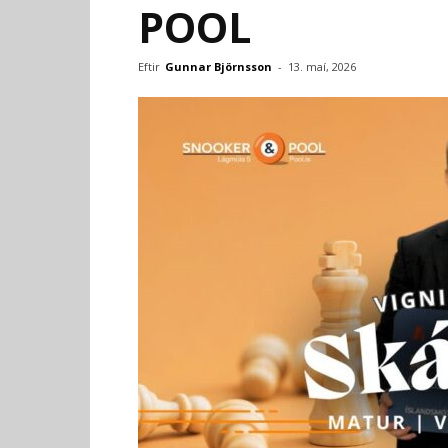
POOL
Eftir
Gunnar Björnsson
-
13. maí, 2026