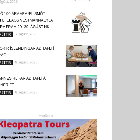
 ágúst, 2026
VÖ 100 ÁRA AFMÆLISMÓT
AFLFÉLAGS VESTMANNAEYJA
RA FRAM 29.-30. ÁGÚST NK....
7. ágúst, 2026
RÉTTIR
ÓRIR ÍSLENDINGAR AÐ TAFLI Í
RAG
8. ágúst, 2026
RÉTTIR
NNES HLÍFAR AÐ TAFLI Á
ENERIFE
8. ágúst, 2026
RÉTTIR
- Auglýsing -