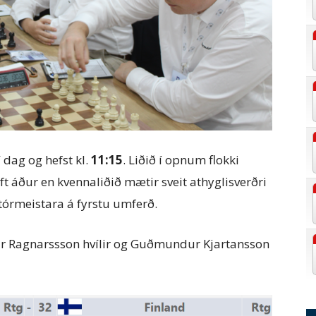
dag og hefst kl.
11:15
. Liðið í opnum flokki
 áður en kvennaliðið mætir sveit athyglisverðri
stórmeistara á fyrstu umferð.
gur Ragnarssson hvílir og Guðmundur Kjartansson