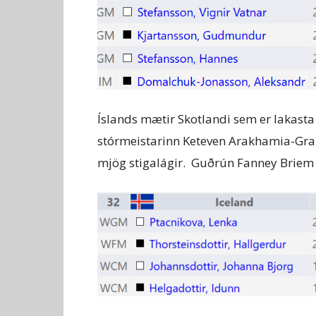
Íslands mætir Skotlandi sem er lakasta 
stórmeistarinn Keteven Arakhamia-Grant
mjög stigalágir. Guðrún Fanney Briem hv