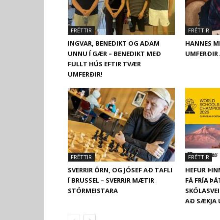
FRÉTTIR
FRÉTTIR
INGVAR, BENEDIKT OG ADAM
HANNES ME
UNNU Í GÆR – BENEDIKT MEÐ
UMFERÐIR 
FULLT HÚS EFTIR TVÆR
UMFERÐIR!
FRÉTTIR
FRÉTTIR
SVERRIR ÖRN, OG JÓSEF AÐ TAFLI
HEFUR ÞIN
Í BRUSSEL – SVERRIR MÆTIR
FÁ FRÍA Þ
STÓRMEISTARA
SKÓLASVEIT
AÐ SÆKJA