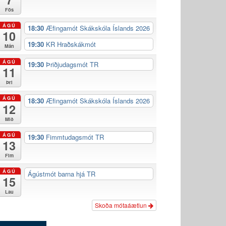
Fös
ÁGÚ
18:30
Æfingamót Skákskóla Íslands 2026
10
19:30
KR Hraðskákmót
Mán
ÁGÚ
19:30
Þriðjudagsmót TR
11
Þri
ÁGÚ
18:30
Æfingamót Skákskóla Íslands 2026
12
Mið
ÁGÚ
19:30
Fimmtudagsmót TR
13
Fim
ÁGÚ
Ágústmót barna hjá TR
15
Lau
Skoða mótaáætlun