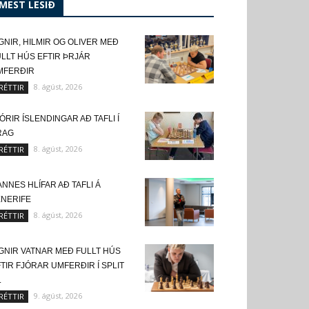
MEST LESIÐ
GNIR, HILMIR OG OLIVER MEÐ
LLT HÚS EFTIR ÞRJÁR
MFERÐIR
8. ágúst, 2026
RÉTTIR
ÓRIR ÍSLENDINGAR AÐ TAFLI Í
RAG
8. ágúst, 2026
RÉTTIR
NNES HLÍFAR AÐ TAFLI Á
ENERIFE
8. ágúst, 2026
RÉTTIR
GNIR VATNAR MEÐ FULLT HÚS
TIR FJÓRAR UMFERÐIR Í SPLIT
.
9. ágúst, 2026
RÉTTIR