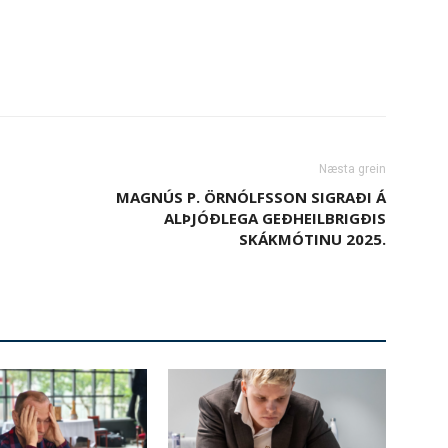
Næsta grein
MAGNÚS P. ÖRNÓLFSSON SIGRAÐI Á
ALÞJÓÐLEGA GEÐHEILBRIGÐIS
SKÁKMÓTINU 2025.