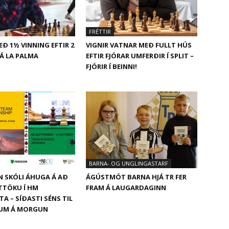
FRÉTTIR
Ð 1½ VINNING EFTIR 2
VIGNIR VATNAR MEÐ FULLT HÚS
Á LA PALMA
EFTIR FJÓRAR UMFERÐIR Í SPLIT –
FJÓRIR Í BEINNI!
BARNA- OG UNGLINGASTARF
N SKÓLI ÁHUGA Á AÐ
ÁGÚSTMÓT BARNA HJÁ TR FER
ÁTTÖKU Í HM
FRAM Á LAUGARDAGINN
A – SÍÐASTI SÉNS TIL
 UM Á MORGUN