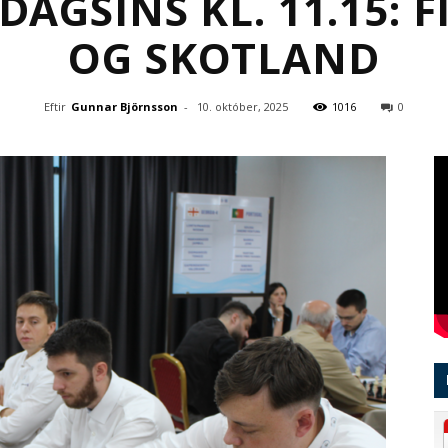
DAGSINS KL. 11.15: 
OG SKOTLAND
Eftir
Gunnar Björnsson
-
10. október, 2025
1016
0