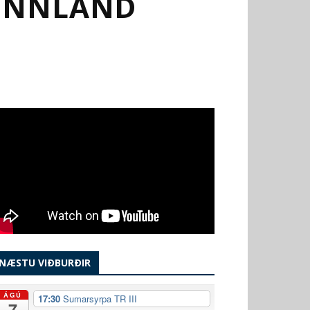
FINNLAND
NÆSTU VIÐBURÐIR
ÁGÚ
17:30
Sumarsyrpa TR III
7