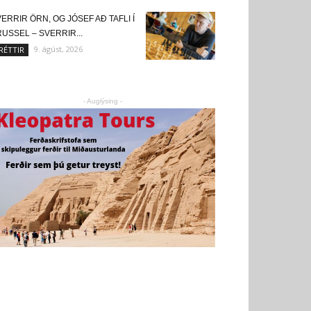
ERRIR ÖRN, OG JÓSEF AÐ TAFLI Í
USSEL – SVERRIR...
9. ágúst, 2026
RÉTTIR
- Auglýsing -