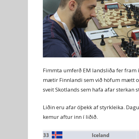
Fimmta umferð EM landsliða fer fram í 
mætir Finnlandi sem við höfum mætt oft
sveit Skotlands sem hafa afar sterkan 
Liðin eru afar óþekk af styrkleika. Da
kemur aftur inn í liðið.