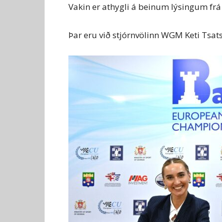
Vakin er athygli á beinum lýsingum fr
Þar eru við stjórnvölinn WGM Keti Tsats