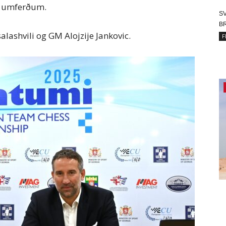
á umferðum.
SV
BR
alashvili og GM Alojzije Jankovic.
F