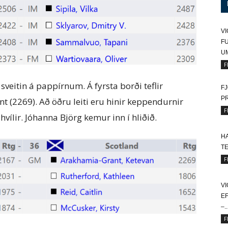
VI
FU
U
F
sveitin á pappírnum. Á fyrsta borði teflir
FJ
P
 (2269). Að öðru leiti eru hinir keppendurnir
F
ílir. Jóhanna Björg kemur inn í hliðið.
HA
T
F
VI
EF
–..
F