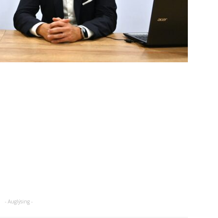
- Auglýsing -