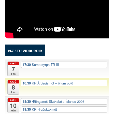
NÆSTU VIÐBURÐIR
ÁGÚ
17:30
Sumarsyrpa TR III
7
Fös
ÁGÚ
10:30
KR Árdegismót – öllum opið
8
Lau
ÁGÚ
18:30
Æfingamót Skákskóla Íslands 2026
10
19:30
KR Hraðskákmót
Mán