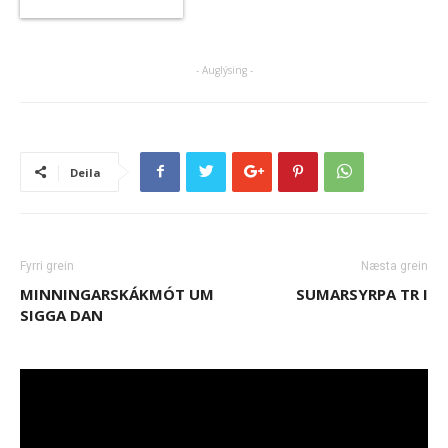
- Auglýsing -
Deila
Fyrri grein
Næsta grein
MINNINGARSKÁKMÓT UM
SUMARSYRPA TR I
SIGGA DAN