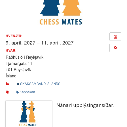
HVENÆR:
9. apríl, 2027 – 11. apríl, 2027
HVAR:
Ráðhúsið í Reykjavík
Tjarnargata 11
101 Reykjavík
Ísland
SKÁKSAMBAND ÍSLANDS
Kappskák
Nánari upplýsingar síðar.