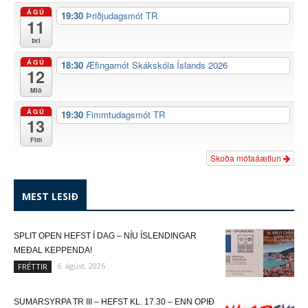
ÁGÚ
19:30
Þriðjudagsmót TR
11
Þri
ÁGÚ
18:30
Æfingamót Skákskóla Íslands 2026
12
Mið
ÁGÚ
19:30
Fimmtudagsmót TR
13
Fim
Skoða mótaáætlun
MEST LESIÐ
SPLIT OPEN HEFST Í DAG – NÍU ÍSLENDINGAR
MEÐAL KEPPENDA!
6. ágúst, 2026
FRÉTTIR
SUMARSYRPA TR III – HEFST KL. 17.30 – ENN OPIÐ