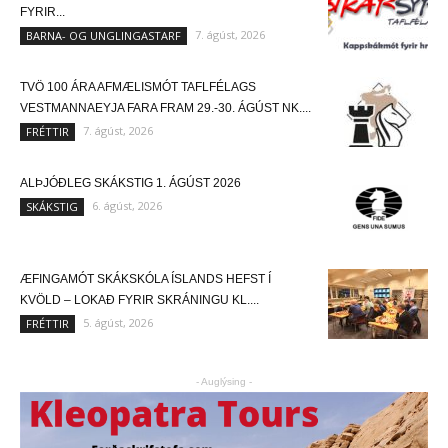
FYRIR...
7. ágúst, 2026
BARNA- OG UNGLINGASTARF
TVÖ 100 ÁRA AFMÆLISMÓT TAFLFÉLAGS
VESTMANNAEYJA FARA FRAM 29.-30. ÁGÚST NK....
7. ágúst, 2026
FRÉTTIR
ALÞJÓÐLEG SKÁKSTIG 1. ÁGÚST 2026
6. ágúst, 2026
SKÁKSTIG
ÆFINGAMÓT SKÁKSKÓLA ÍSLANDS HEFST Í
KVÖLD – LOKAÐ FYRIR SKRÁNINGU KL....
5. ágúst, 2026
FRÉTTIR
- Auglýsing -