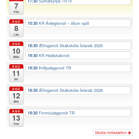
17:30
Sumarsyrpa TR III
7
Fös
ÁGÚ
10:30
KR Árdegismót – öllum opið
8
Lau
ÁGÚ
18:30
Æfingamót Skákskóla Íslands 2026
10
19:30
KR Hraðskákmót
Mán
ÁGÚ
19:30
Þriðjudagsmót TR
11
Þri
ÁGÚ
18:30
Æfingamót Skákskóla Íslands 2026
12
Mið
ÁGÚ
19:30
Fimmtudagsmót TR
13
Fim
Skoða mótaáætlun