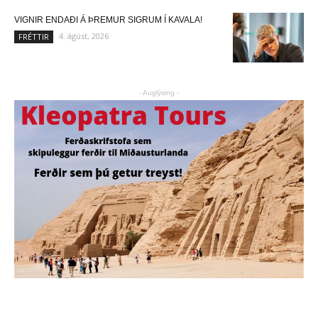
VIGNIR ENDAÐI Á ÞREMUR SIGRUM Í KAVALA!
4. ágúst, 2026
FRÉTTIR
- Auglýsing -