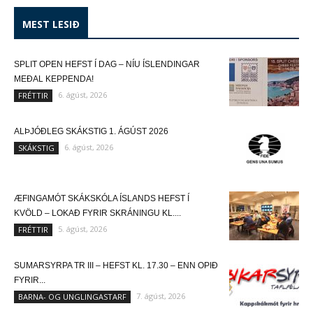
MEST LESIÐ
SPLIT OPEN HEFST Í DAG – NÍU ÍSLENDINGAR
MEÐAL KEPPENDA!
6. ágúst, 2026
FRÉTTIR
ALÞJÓÐLEG SKÁKSTIG 1. ÁGÚST 2026
6. ágúst, 2026
SKÁKSTIG
ÆFINGAMÓT SKÁKSKÓLA ÍSLANDS HEFST Í
KVÖLD – LOKAÐ FYRIR SKRÁNINGU KL....
5. ágúst, 2026
FRÉTTIR
SUMARSYRPA TR III – HEFST KL. 17.30 – ENN OPIÐ
FYRIR...
7. ágúst, 2026
BARNA- OG UNGLINGASTARF