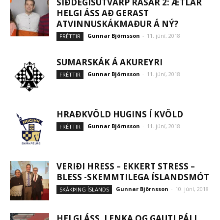
SÍÐDEGISÚTVARP RÁSAR 2: ÆTLAR
HELGI ÁSS AÐ GERAST
ATVINNUSKÁKMAÐUR Á NÝ?
Gunnar Björnsson
-
11. júní, 2018
FRÉTTIR
SUMARSKÁK Á AKUREYRI
Gunnar Björnsson
-
11. júní, 2018
FRÉTTIR
HRAÐKVÖLD HUGINS Í KVÖLD
Gunnar Björnsson
-
11. júní, 2018
FRÉTTIR
VERIÐI HRESS – EKKERT STRESS –
BLESS -SKEMMTILEGA ÍSLANDSMÓT
Gunnar Björnsson
-
10. júní, 2018
SKÁKÞING ÍSLANDS
HELGI ÁSS, LENKA OG GAUTI PÁLL