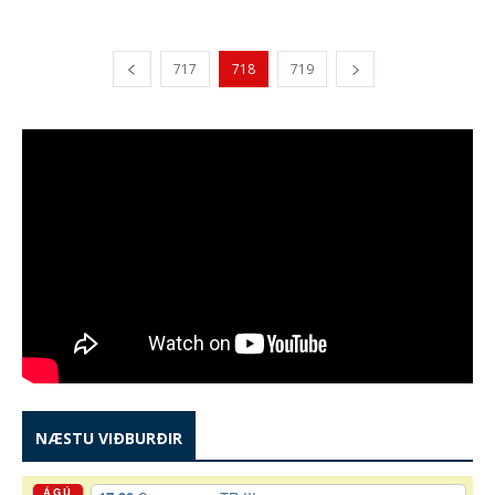
717
718
719
NÆSTU VIÐBURÐIR
ÁGÚ