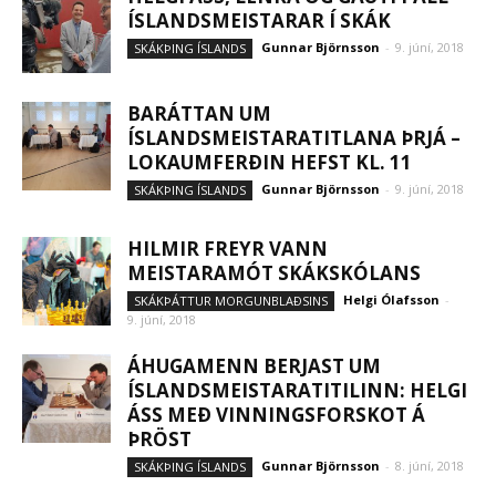
ÍSLANDSMEISTARAR Í SKÁK
Gunnar Björnsson
-
9. júní, 2018
SKÁKÞING ÍSLANDS
BARÁTTAN UM
ÍSLANDSMEISTARATITLANA ÞRJÁ –
LOKAUMFERÐIN HEFST KL. 11
Gunnar Björnsson
-
9. júní, 2018
SKÁKÞING ÍSLANDS
HILMIR FREYR VANN
MEISTARAMÓT SKÁKSKÓLANS
Helgi Ólafsson
-
SKÁKÞÁTTUR MORGUNBLAÐSINS
9. júní, 2018
ÁHUGAMENN BERJAST UM
ÍSLANDSMEISTARATITILINN: HELGI
ÁSS MEÐ VINNINGSFORSKOT Á
ÞRÖST
Gunnar Björnsson
-
8. júní, 2018
SKÁKÞING ÍSLANDS