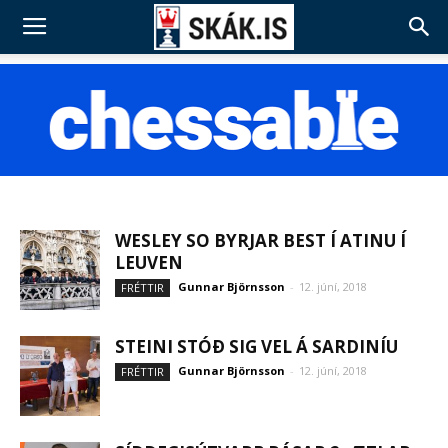
WESLEY SO BYRJAR BEST Í ATINU Í
LEUVEN
Gunnar Björnsson
-
12. júní, 2018
FRÉTTIR
STEINI STÓÐ SIG VEL Á SARDINÍU
Gunnar Björnsson
-
12. júní, 2018
FRÉTTIR