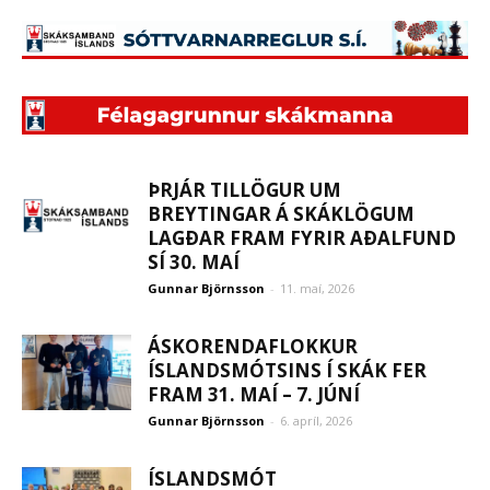
ÞRJÁR TILLÖGUR UM
BREYTINGAR Á SKÁKLÖGUM
LAGÐAR FRAM FYRIR AÐALFUND
SÍ 30. MAÍ
Gunnar Björnsson
-
11. maí, 2026
ÁSKORENDAFLOKKUR
ÍSLANDSMÓTSINS Í SKÁK FER
FRAM 31. MAÍ – 7. JÚNÍ
Gunnar Björnsson
-
6. apríl, 2026
ÍSLANDSMÓT