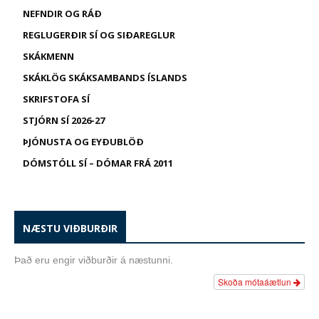
NEFNDIR OG RÁÐ
REGLUGERÐIR SÍ OG SIÐAREGLUR
SKÁKMENN
SKÁKLÖG SKÁKSAMBANDS ÍSLANDS
SKRIFSTOFA SÍ
STJÓRN SÍ 2026-27
ÞJÓNUSTA OG EYÐUBLÖÐ
DÓMSTÓLL SÍ – DÓMAR FRÁ 2011
NÆSTU VIÐBURÐIR
Það eru engir viðburðir á næstunni.
Skoða mótaáætlun