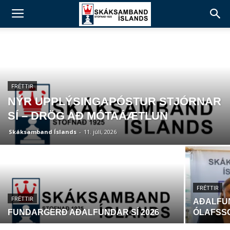
FRÉTTIR
NÝR UPPLÝSINGAPÓSTUR STJÓRNAR
SÍ – DRÖG AÐ MÓTAÁÆTLUN
Skáksamband Íslands
-
11. júlí, 2026
FRÉTTIR
FRÉTTIR
AÐALFUN
FUNDARGERÐ AÐALFUNDAR SÍ 2026
ÓLAFSSO