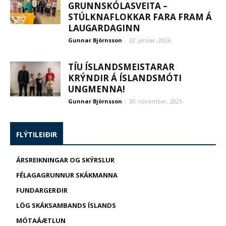
GRUNNSKÓLASVEITA –
STÚLKNAFLOKKAR FARA FRAM Á
LAUGARDAGINN
Gunnar Björnsson
-
22. janúar, 2026
TÍU ÍSLANDSMEISTARAR
KRÝNDIR Á ÍSLANDSMÓTI
UNGMENNA!
Gunnar Björnsson
-
30. nóvember, 2025
FLÝTILEIÐIR
ÁRSREIKNINGAR OG SKÝRSLUR
FÉLAGAGRUNNUR SKÁKMANNA
FUNDARGERÐIR
LÖG SKÁKSAMBANDS ÍSLANDS
MÓTAÁÆTLUN