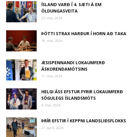
ÍSLAND VARÐ Í 4. SÆTI Á EM
ÖLDUNGASVEITA
25. maí, 2024
ÞÓTTI STRAX HARÐUR Í HORN AÐ TAKA
18. maí, 2024
ÆSISPENNANDI LOKAUMFERÐ
ÁSKORENDAMÓTSINS
11. maí, 2024
HELGI ÁSS EFSTUR FYRIR LOKAUMFERÐ
SÖGULEGS ÍSLANDSMÓTS
4. maí, 2024
ÞRÍR EFSTIR Í KEPPNI LANDSLIÐSFLOKKS
27. apríl, 2024