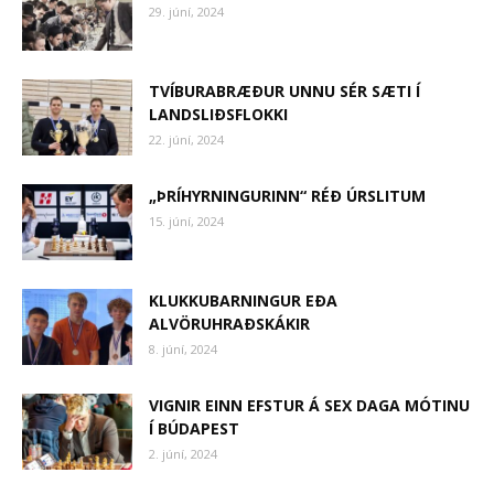
29. júní, 2024
TVÍBURABRÆÐUR UNNU SÉR SÆTI Í
LANDSLIÐSFLOKKI
22. júní, 2024
„ÞRÍHYRNINGURINN“ RÉÐ ÚRSLITUM
15. júní, 2024
KLUKKUBARNINGUR EÐA
ALVÖRUHRAÐSKÁKIR
8. júní, 2024
VIGNIR EINN EFSTUR Á SEX DAGA MÓTINU
Í BÚDAPEST
2. júní, 2024