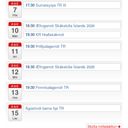
ÁGÚ
17:30
Sumarsyrpa TR III
7
Fös
ÁGÚ
18:30
Æfingamót Skákskóla Íslands 2026
10
19:30
KR Hraðskákmót
Mán
ÁGÚ
19:30
Þriðjudagsmót TR
11
Þri
ÁGÚ
18:30
Æfingamót Skákskóla Íslands 2026
12
Mið
ÁGÚ
19:30
Fimmtudagsmót TR
13
Fim
ÁGÚ
Ágústmót barna hjá TR
15
Lau
Skoða mótaáætlun