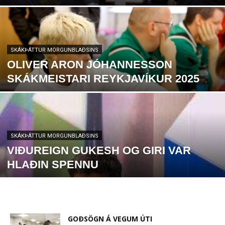
SKÁKÞÁTTUR MORGUNBLAÐSINS
OLIVER ARON JÓHANNESSON
SKÁKMEISTARI REYKJAVÍKUR 2025
SKÁKÞÁTTUR MORGUNBLAÐSINS
VIÐUREIGN GUKESH OG GIRI VAR
HLAÐIN SPENNU
GOÐSÖGN Á VEGUM ÚTI