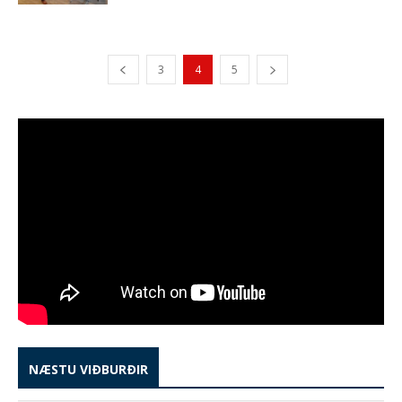
3
4
5
NÆSTU VIÐBURÐIR