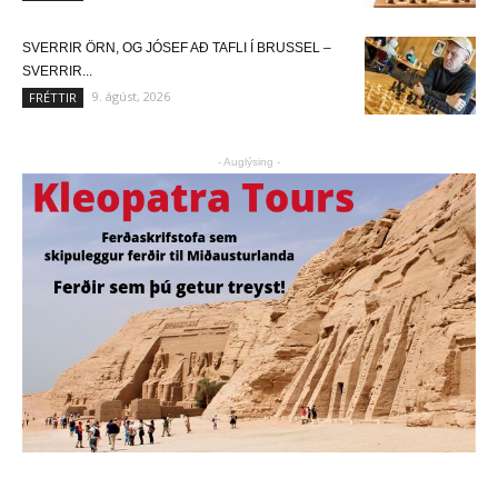
SVERRIR ÖRN, OG JÓSEF AÐ TAFLI Í BRUSSEL –
SVERRIR...
9. ágúst, 2026
FRÉTTIR
- Auglýsing -