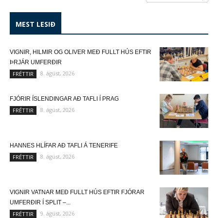
MEST LESIÐ
VIGNIR, HILMIR OG OLIVER MEÐ FULLT HÚS EFTIR
ÞRJÁR UMFERÐIR
8. ágúst, 2026
FRÉTTIR
FJÓRIR ÍSLENDINGAR AÐ TAFLI Í PRAG
8. ágúst, 2026
FRÉTTIR
HANNES HLÍFAR AÐ TAFLI Á TENERIFE
8. ágúst, 2026
FRÉTTIR
VIGNIR VATNAR MEÐ FULLT HÚS EFTIR FJÓRAR
UMFERÐIR Í SPLIT –...
9. ágúst, 2026
FRÉTTIR