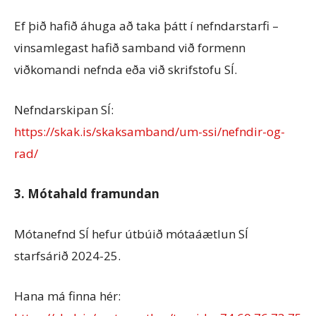
Ef þið hafið áhuga að taka þátt í nefndarstarfi –
vinsamlegast hafið samband við formenn
viðkomandi nefnda eða við skrifstofu SÍ.
Nefndarskipan SÍ:
https://skak.is/skaksamband/um-ssi/nefndir-og-
rad/
3. Mótahald framundan
Mótanefnd SÍ hefur útbúið mótaáætlun SÍ
starfsárið 2024-25.
Hana má finna hér: