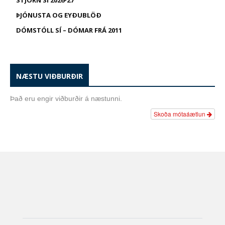
STJÓRN SÍ 2026-27
ÞJÓNUSTA OG EYÐUBLÖÐ
DÓMSTÓLL SÍ – DÓMAR FRÁ 2011
NÆSTU VIÐBURÐIR
Það eru engir viðburðir á næstunni.
Skoða mótaáætlun