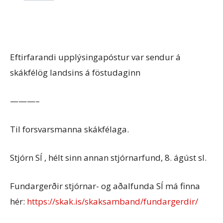
Eftirfarandi upplýsingapóstur var sendur á
skákfélög landsins á föstudaginn
———–
Til forsvarsmanna skákfélaga.
Stjórn SÍ , hélt sinn annan stjórnarfund, 8. ágúst sl.
Fundargerðir stjórnar- og aðalfunda SÍ má finna
hér:
https://skak.is/skaksamband/fundargerdir/