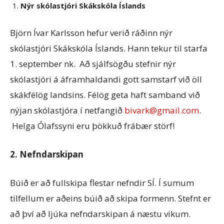
Nýr skólastjóri Skákskóla Íslands
Björn Ívar Karlsson hefur verið ráðinn nýr
skólastjóri Skákskóla Íslands. Hann tekur til starfa
1. september nk. Að sjálfsögðu stefnir nýr
skólastjóri á áframhaldandi gott samstarf við öll
skákfélög landsins. Félög geta haft samband við
nýjan skólastjóra í netfangið
bivark@gmail.com
.
Helga Ólafssyni eru þökkuð frábær störf!
2. Nefndarskipan
Búið er að fullskipa flestar nefndir SÍ. Í sumum
tilfellum er aðeins búið að skipa formenn. Stefnt er
að því að ljúka nefndarskipan á næstu vikum.