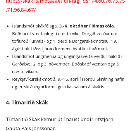
https://skak.is/motaaaetlun/tag_ids~74,60,76,73,75
,71,96,84,67/
Íslandsmót skákfélaga,
3.-6. október í Rimaskóla.
Boðsbréf væntanlegt í næstu viku. Dregið verður um
töfluröð í úrvals- og 1. deild á Borgarskákmótinu, 19.
ágúst nk. Liðsstjórar/formenn hvattir til að mæta.
Íslandsmót ungmenna og unglingasveita verður haldið í
Garðabæ, 2. og 3. nóvember. Boðsbréf væntanlega á
næstu vikum.
Reykjavíkurskákmótið, 9.-15. apríl í Hörpu. Skráning hafin
og er skráningarform í gula kassanum á skak.is
4. Tímaritið Skák
Tímaritið Skák kemur út í haust undir ritstjórn
Gauta Páls Jónssonar.