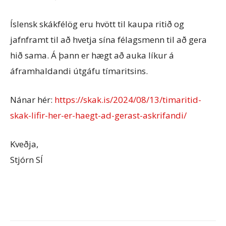
Íslensk skákfélög eru hvött til kaupa ritið og
jafnframt til að hvetja sína félagsmenn til að gera
hið sama. Á þann er hægt að auka líkur á
áframhaldandi útgáfu tímaritsins.
Nánar hér:
https://skak.is/2024/08/13/timaritid-
skak-lifir-her-er-haegt-ad-gerast-askrifandi/
Kveðja,
Stjórn SÍ