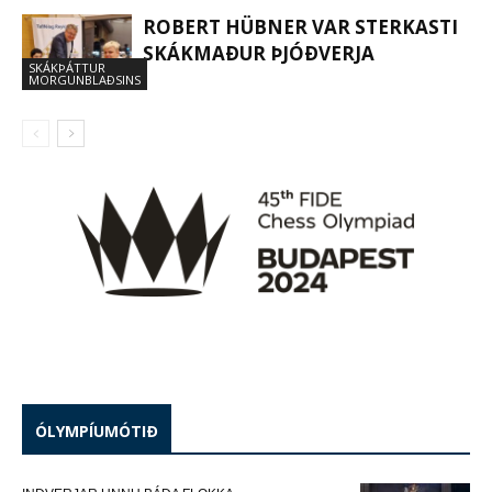
ROBERT HÜBNER VAR STERKASTI
SKÁKMAÐUR ÞJÓÐVERJA
SKÁKÞÁTTUR
MORGUNBLAÐSINS
ÓLYMPÍUMÓTIÐ