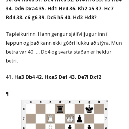
34. Dd6 Dxa4 35. Hd1 He4 36. Kh2 a5 37. Hc7
Rd4 38. c6 g6 39. Dc5 h5 40. Hd3 Hd8?
Tapleikurinn. Hann gengur sjálfviljugur inn í
leppun og það kann ekki góðri lukku að stýra. Mun
betra var 40. … Db4 og svarta staðan er heldur
betri.
41. Ha3 Db4 42. Hxa5 De1 43. De7! Dxf2
¶