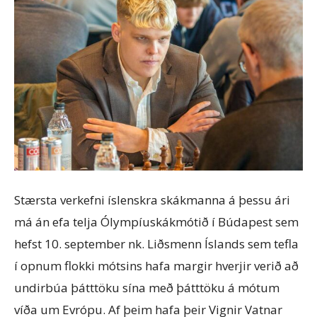
Stærsta verkefni íslenskra skákmanna á þessu ári
má án efa telja Ólympíuskákmótið í Búdapest sem
hefst 10. september nk. Liðsmenn Íslands sem tefla
í opnum flokki mótsins hafa margir hverjir verið að
undirbúa þátttöku sína með þátttöku á mótum
víða um Evrópu. Af þeim hafa þeir Vignir Vatnar