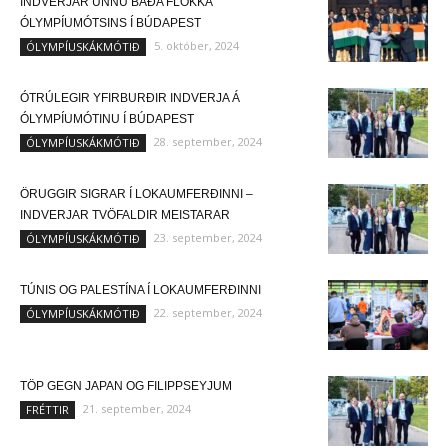
INDVERJAR UNNU BÁÐA FLOKKA
ÓLYMPÍUMÓTSINS Í BÚDAPEST
5. október, 2024
ÓLYMPÍUSKÁKMÓTIÐ
ÓTRÚLEGIR YFIRBURÐIR INDVERJA Á
ÓLYMPÍUMÓTINU Í BÚDAPEST
28. september, 2024
ÓLYMPÍUSKÁKMÓTIÐ
ÖRUGGIR SIGRAR Í LOKAUMFERÐINNI –
INDVERJAR TVÖFALDIR MEISTARAR
23. september, 2024
ÓLYMPÍUSKÁKMÓTIÐ
TÚNIS OG PALESTÍNA Í LOKAUMFERÐINNI
22. september, 2024
ÓLYMPÍUSKÁKMÓTIÐ
TÖP GEGN JAPAN OG FILIPPSEYJUM
21. september, 2024
FRÉTTIR