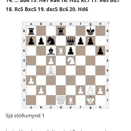
14. … Bb6 15. He1 Ra6 16. Hd2 Rc7 17. Re5 Bd7
18. Rc5 Bxc5 19. dxc5 Bc6
20. Hd6
Sjá stöðumynd 1