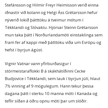
Stefánsson og Hilmir Freyr Heimisson verið einna
iðnastir við kolann og Helgi Áss Grétarsson hefur
nýverið lokið þátttöku á tveimur mótum í
Tékklandi og Slóvakíu. Hjörvar Steinn Grétarsson
mun taka þátt í Norðurlandamóti einstaklinga sem
fram fer af kappi með þátttöku víða um Evrópu og
hefst í byrjun ágúst.
Vignir Vatnar vann yfirburðasigur í
stórmeistaraflokki B á skákhátíðinni Cecke
Budjovice í Tékklandi, sem lauk í byrjun júlí, hlaut
7½ vinning af 9 mögulegum. Hann tekur þessa
dagana þátt í sterku 10 manna móti í Kanada og
teflir síðan á öðru opnu móti þar um slóðir.