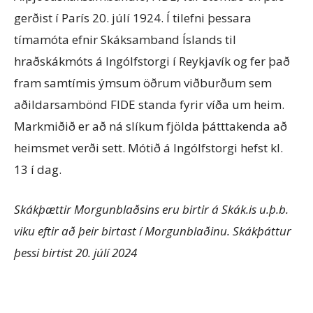
gerðist í París 20. júlí 1924. Í tilefni þessara
tímamóta efnir Skáksamband Íslands til
hraðskákmóts á Ingólfstorgi í Reykjavík og fer það
fram samtímis ýmsum öðrum viðburðum sem
aðildarsambönd FIDE standa fyrir víða um heim.
Markmiðið er að ná slíkum fjölda þátttakenda að
heimsmet verði sett. Mótið á Ingólfstorgi hefst kl.
13 í dag.
Skákþættir Morgunblaðsins eru birtir á Skák.is u.þ.b.
viku eftir að þeir birtast í Morgunblaðinu. Skákþáttur
þessi birtist 20. júlí 2024