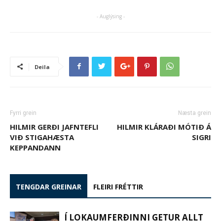
- Auglýsing -
Deila
Fyrri grein
Næsta grein
HILMIR GERÐI JAFNTEFLI
HILMIR KLÁRAÐI MÓTIÐ Á
VIÐ STIGAHÆSTA
SIGRI
KEPPANDANN
TENGDAR GREINAR
FLEIRI FRÉTTIR
Í LOKAUMFERÐINNI GETUR ALLT