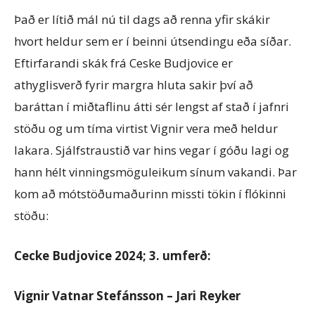
Það er lítið mál nú til dags að renna yfir skákir
hvort heldur sem er í beinni útsendingu eða síðar.
Eftirfarandi skák frá Ceske Budjovice er
athyglisverð fyrir margra hluta sakir því að
baráttan í miðtaflinu átti sér lengst af stað í jafnri
stöðu og um tíma virtist Vignir vera með heldur
lakara. Sjálfstraustið var hins vegar í góðu lagi og
hann hélt vinningsmöguleikum sínum vakandi. Þar
kom að mótstöðumaðurinn missti tökin í flókinni
stöðu:
Cecke Budjovice 2024; 3. umferð:
Vignir Vatnar Stefánsson – Jari Reyker