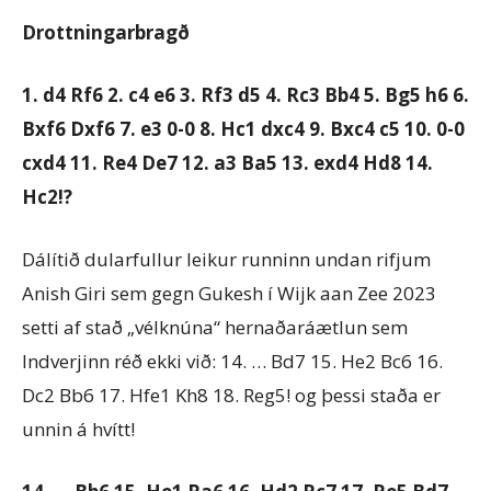
Drottningarbragð
1. d4 Rf6 2. c4 e6 3. Rf3 d5 4. Rc3 Bb4 5. Bg5 h6 6.
Bxf6 Dxf6 7. e3 0-0 8. Hc1 dxc4 9. Bxc4 c5 10. 0-0
cxd4 11. Re4 De7 12. a3 Ba5 13. exd4 Hd8 14.
Hc2!?
Dálítið dularfullur leikur runninn undan rifjum
Anish Giri sem gegn Gukesh í Wijk aan Zee 2023
setti af stað „vélknúna“ hernaðaráætlun sem
Indverjinn réð ekki við: 14. … Bd7 15. He2 Bc6 16.
Dc2 Bb6 17. Hfe1 Kh8 18. Reg5! og þessi staða er
unnin á hvítt!