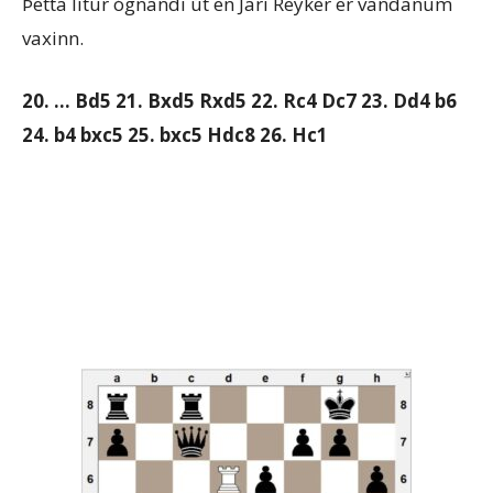
Þetta lítur ógnandi út en Jari Reyker er vandanum
vaxinn.
20. … Bd5 21. Bxd5 Rxd5 22. Rc4 Dc7 23. Dd4 b6
24. b4 bxc5 25. bxc5
Hdc8 26. Hc1