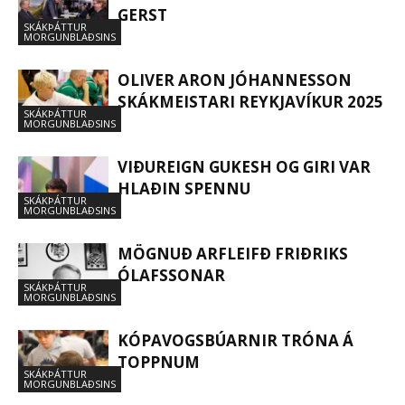
GERST
SKÁKÞÁTTUR
MORGUNBLAÐSINS
OLIVER ARON JÓHANNESSON
SKÁKMEISTARI REYKJAVÍKUR 2025
SKÁKÞÁTTUR
MORGUNBLAÐSINS
VIÐUREIGN GUKESH OG GIRI VAR
HLAÐIN SPENNU
SKÁKÞÁTTUR
MORGUNBLAÐSINS
MÖGNUÐ ARFLEIFÐ FRIÐRIKS
ÓLAFSSONAR
SKÁKÞÁTTUR
MORGUNBLAÐSINS
KÓPAVOGSBÚARNIR TRÓNA Á
TOPPNUM
SKÁKÞÁTTUR
MORGUNBLAÐSINS