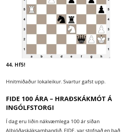
44. Hf5!
Hnitmiðaður lokaleikur. Svartur gafst upp.
FIDE 100 ÁRA – HRAÐSKÁKMÓT Á
INGÓLFSTORGI
Í dag eru liðin nákvæmlega 100 ár síðan
Alþjóðaskáksambandið, FIDE, var stofnað en það