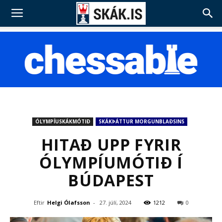
ÓLYMPÍUSKÁKMÓTIÐ
SKÁKÞÁTTUR MORGUNBLAÐSINS
HITAÐ UPP FYRIR
ÓLYMPÍUMÓTIÐ Í
BÚDAPEST
Eftir
Helgi Ólafsson
-
27. júlí, 2024
1212
0