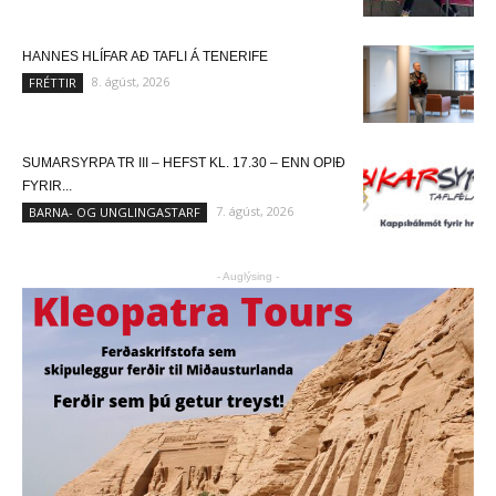
HANNES HLÍFAR AÐ TAFLI Á TENERIFE
8. ágúst, 2026
FRÉTTIR
SUMARSYRPA TR III – HEFST KL. 17.30 – ENN OPIÐ
FYRIR...
7. ágúst, 2026
BARNA- OG UNGLINGASTARF
- Auglýsing -