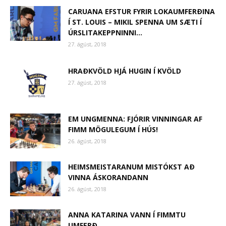
CARUANA EFSTUR FYRIR LOKAUMFERÐINA
Í ST. LOUIS – MIKIL SPENNA UM SÆTI Í
ÚRSLITAKEPPNINNI...
27. ágúst, 2018
HRAÐKVÖLD HJÁ HUGIN Í KVÖLD
27. ágúst, 2018
EM UNGMENNA: FJÓRIR VINNINGAR AF
FIMM MÖGULEGUM Í HÚS!
26. ágúst, 2018
HEIMSMEISTARANUM MISTÓKST AÐ
VINNA ÁSKORANDANN
26. ágúst, 2018
ANNA KATARINA VANN Í FIMMTU
UMFERÐ