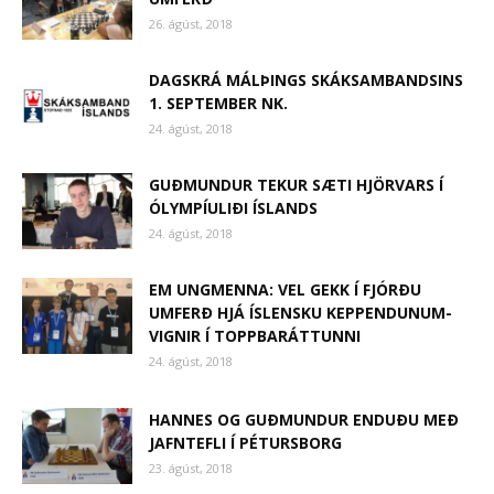
26. ágúst, 2018
DAGSKRÁ MÁLÞINGS SKÁKSAMBANDSINS
1. SEPTEMBER NK.
24. ágúst, 2018
GUÐMUNDUR TEKUR SÆTI HJÖRVARS Í
ÓLYMPÍULIÐI ÍSLANDS
24. ágúst, 2018
EM UNGMENNA: VEL GEKK Í FJÓRÐU
UMFERÐ HJÁ ÍSLENSKU KEPPENDUNUM-
VIGNIR Í TOPPBARÁTTUNNI
24. ágúst, 2018
HANNES OG GUÐMUNDUR ENDUÐU MEÐ
JAFNTEFLI Í PÉTURSBORG
23. ágúst, 2018