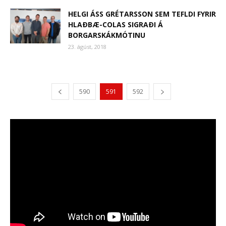
HELGI ÁSS GRÉTARSSON SEM TEFLDI FYRIR
HLAÐBÆ-COLAS SIGRAÐI Á
BORGARSKÁKMÓTINU
23. ágúst, 2018
590
591
592