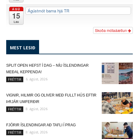
ÁGÚ
Ágústmót barna hjá TR
15
Lau
Skoða mótaáætlun
MEST LESIÐ
SPLIT OPEN HEFST Í DAG – NÍU ÍSLENDINGAR
MEÐAL KEPPENDA!
6. ágúst, 2026
FRÉTTIR
VIGNIR, HILMIR OG OLIVER MEÐ FULLT HÚS EFTIR
ÞRJÁR UMFERÐIR
8. ágúst, 2026
FRÉTTIR
FJÓRIR ÍSLENDINGAR AÐ TAFLI Í PRAG
8. ágúst, 2026
FRÉTTIR