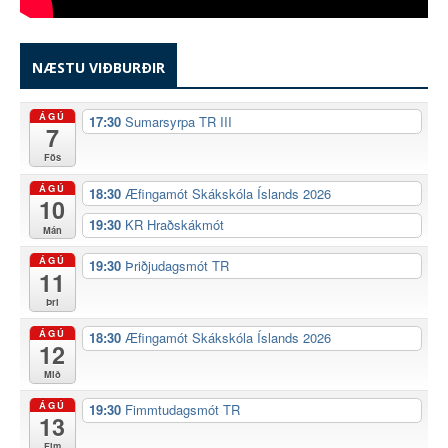
NÆSTU VIÐBURÐIR
ÁGÚ
17:30
Sumarsyrpa TR III
7
Fös
ÁGÚ
18:30
Æfingamót Skákskóla Íslands 2026
10
19:30
KR Hraðskákmót
Mán
ÁGÚ
19:30
Þriðjudagsmót TR
11
Þri
ÁGÚ
18:30
Æfingamót Skákskóla Íslands 2026
12
Mið
ÁGÚ
19:30
Fimmtudagsmót TR
13
Fim