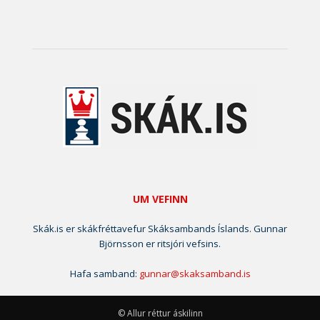
UM VEFINN
Skák.is er skákfréttavefur Skáksambands Íslands. Gunnar
Björnsson er ritsjóri vefsins.
Hafa samband:
gunnar@skaksamband.is
© Allur réttur áskilinn