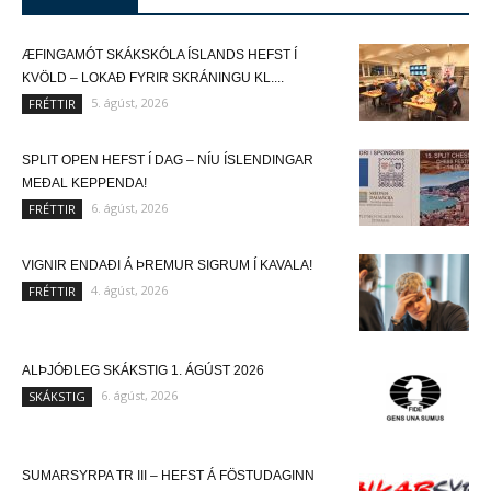
ÆFINGAMÓT SKÁKSKÓLA ÍSLANDS HEFST Í
KVÖLD – LOKAÐ FYRIR SKRÁNINGU KL....
5. ágúst, 2026
FRÉTTIR
SPLIT OPEN HEFST Í DAG – NÍU ÍSLENDINGAR
MEÐAL KEPPENDA!
6. ágúst, 2026
FRÉTTIR
VIGNIR ENDAÐI Á ÞREMUR SIGRUM Í KAVALA!
4. ágúst, 2026
FRÉTTIR
ALÞJÓÐLEG SKÁKSTIG 1. ÁGÚST 2026
6. ágúst, 2026
SKÁKSTIG
SUMARSYRPA TR III – HEFST Á FÖSTUDAGINN