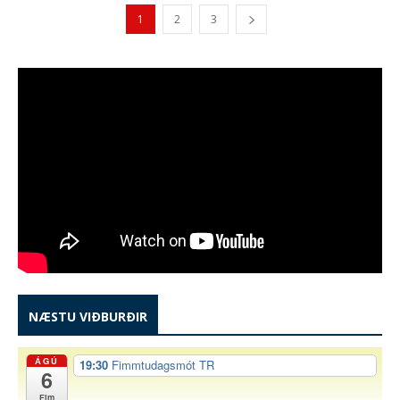
1
2
3
NÆSTU VIÐBURÐIR
ÁGÚ
19:30
Fimmtudagsmót TR
6
Fim