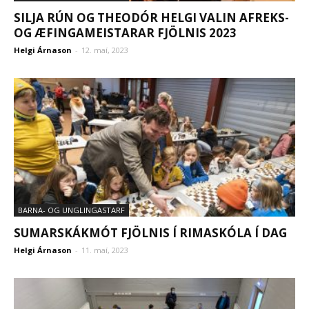
SILJA RÚN OG THEODÓR HELGI VALIN AFREKS-
OG ÆFINGAMEISTARAR FJÖLNIS 2023
Helgi Árnason
-
12. maí, 2023
BARNA- OG UNGLINGASTARF
SUMARSKÁKMÓT FJÖLNIS Í RIMASKÓLA Í DAG
Helgi Árnason
-
11. maí, 2023