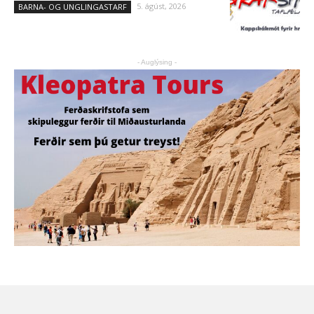
5. ágúst, 2026
BARNA- OG UNGLINGASTARF
- Auglýsing -