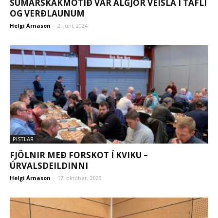
SUMARSKÁKMÓTIÐ VAR ALGJÖR VEISLA Í TAFLI
OG VERÐLAUNUM
Helgi Árnason
-
2. júní, 2024
PISTLAR
FJÖLNIR MEÐ FORSKOT Í KVIKU –
ÚRVALSDEILDINNI
Helgi Árnason
-
17. október, 2023