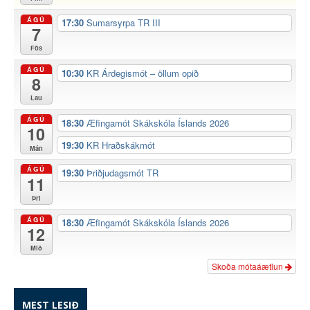
ÁGÚ
17:30
Sumarsyrpa TR III
7
Fös
ÁGÚ
10:30
KR Árdegismót – öllum opið
8
Lau
ÁGÚ
18:30
Æfingamót Skákskóla Íslands 2026
10
19:30
KR Hraðskákmót
Mán
ÁGÚ
19:30
Þriðjudagsmót TR
11
Þri
ÁGÚ
18:30
Æfingamót Skákskóla Íslands 2026
12
Mið
Skoða mótaáætlun
MEST LESIÐ