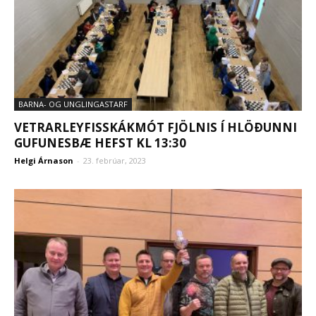
BARNA- OG UNGLINGASTARF
VETRARLEYFISSKÁKMÓT FJÖLNIS Í HLÖÐUNNI
GUFUNESBÆ HEFST KL 13:30
Helgi Árnason
-
23. febrúar, 2023