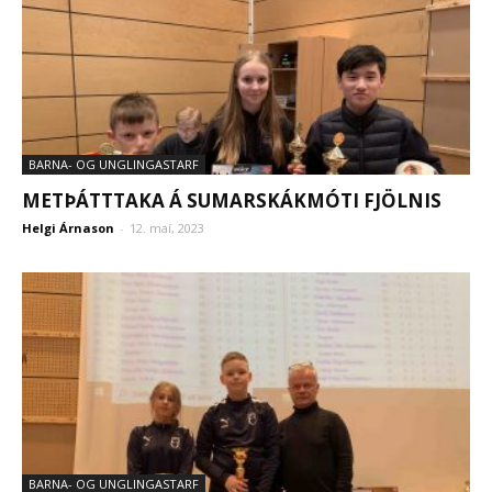
BARNA- OG UNGLINGASTARF
METÞÁTTTAKA Á SUMARSKÁKMÓTI FJÖLNIS
Helgi Árnason
-
12. maí, 2023
BARNA- OG UNGLINGASTARF