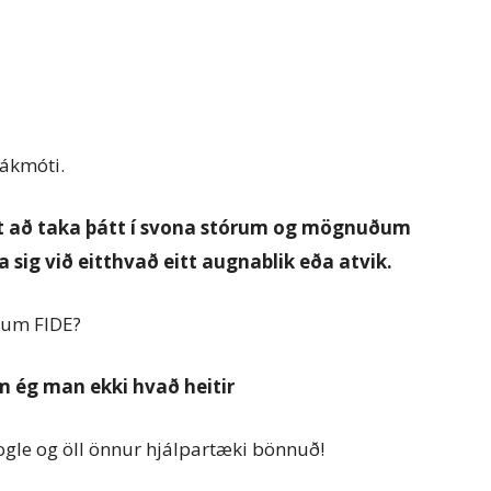
ákmóti.
gt að taka þátt í svona stórum og mögnuðum
a sig við eitthvað eitt augnablik eða atvik.
ngum FIDE?
m ég man ekki hvað heitir
ogle og öll önnur hjálpartæki bönnuð!