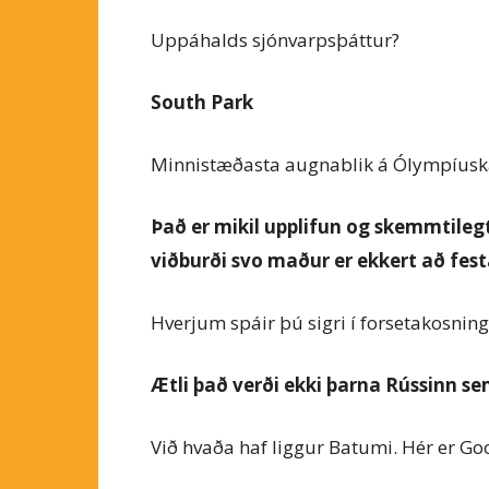
Uppáhalds sjónvarpsþáttur?
South Park
Minnistæðasta augnablik á Ólympíusk
Það er mikil upplifun og skemmtile
viðburði svo maður er ekkert að fest
Hverjum spáir þú sigri í forsetakosni
Ætli það verði ekki þarna Rússinn se
Við hvaða haf liggur Batumi. Hér er Go