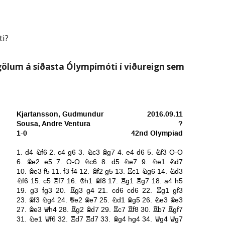
i?
gölum á síðasta Ólympímóti í viðureign sem