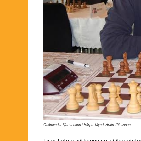
Guðmundur Kjartansson í Hörpu. Mynd: Hrafn Jökulsson.
Í gær hófum við kynningu á Ólympíufö