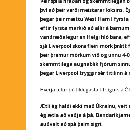
Þeir spila hraðan og skemmtilegan bo
því að þeir verði meistarar loksins. 
þegar þeir mættu West Ham í fyrsta l
eftir fyrsta markið að allir á barnum
vandræðalegur en Helgi hló bara, efti
sjá Liverpool skora fleiri mörk þrát
þeir þremur mörkum við og unnu 4-0 s
skemmtilega augnablik fjórum sinnum
þegar Liverpool tryggir sér titilinn á
Hverja telur þú líklegasta til sigurs 
Ætli ég haldi ekki með Úkraínu, veit e
ég ætla að veðja á þá. Bandaríkjame
auðvelt að spá þeim sigri.