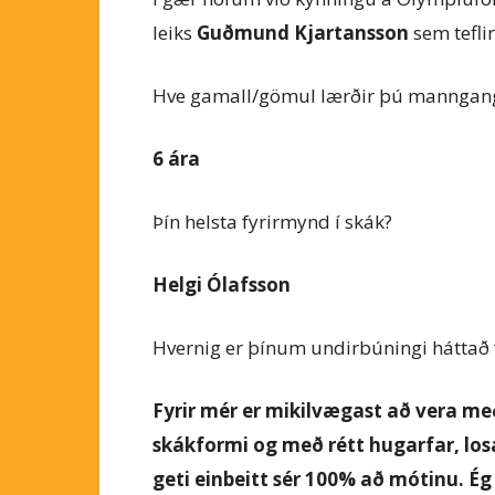
leiks
Guðmund Kjartansson
sem teflir
Hve gamall/gömul lærðir þú manngan
6 ára
Þín helsta fyrirmynd í skák?
Helgi Ólafsson
Hvernig er þínum undirbúningi háttað
Fyrir mér er mikilvægast að vera me
skákformi og með rétt hugarfar, losa 
geti einbeitt sér 100% að mótinu. Ég