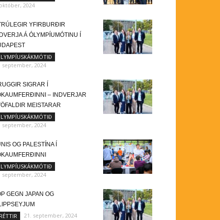
 október, 2024
TRÚLEGIR YFIRBURÐIR
DVERJA Á ÓLYMPÍUMÓTINU Í
ÚDAPEST
LYMPÍUSKÁKMÓTIÐ
. september, 2024
UGGIR SIGRAR Í
OKAUMFERÐINNI – INDVERJAR
VÖFALDIR MEISTARAR
LYMPÍUSKÁKMÓTIÐ
. september, 2024
NIS OG PALESTÍNA Í
OKAUMFERÐINNI
LYMPÍUSKÁKMÓTIÐ
. september, 2024
ÖP GEGN JAPAN OG
ILIPPSEYJUM
21. september, 2024
RÉTTIR