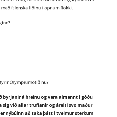
 með íslenska liðinu í opnum flokki.
ginn?
 fyrir Ólympíumótið nú?
ð byrjanir á hreinu og vera almennt í góðu
sig við allar truflanir og áreiti svo maður
 er nýbúinn að taka þátt í tveimur sterkum