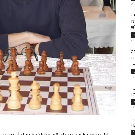
5.
Ó
IN
B
Ó
28
ÖR
L
T
Ó
23
TÚ
L
Ó
22
T
F
F
runum. Í dag höldum við áfram og kynnum til