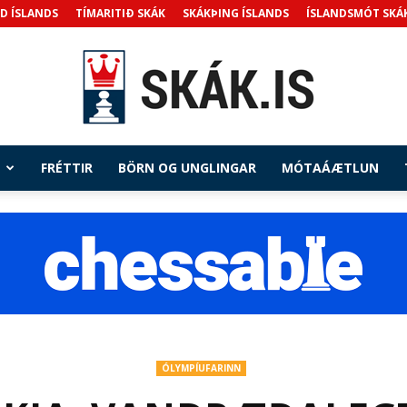
D ÍSLANDS
TÍMARITIÐ SKÁK
SKÁKÞING ÍSLANDS
ÍSLANDSMÓT SKÁ
FRÉTTIR
BÖRN OG UNGLINGAR
MÓTAÁÆTLUN
Skak.is
ÓLYMPÍUFARINN