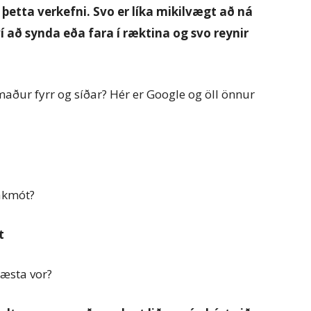
þetta verkefni. Svo er líka mikilvægt að ná
í að synda eða fara í ræktina og svo reynir
aður fyrr og síðar? Hér er Google og öll önnur
ákmót?
t
næsta vor?