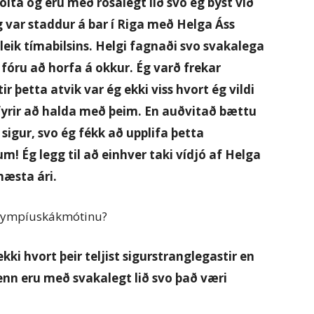
lta og eru með rosalegt lið svo ég býst við
Ég var staddur á bar í Riga með Helga Áss
eik tímabilsins. Helgi fagnaði svo svakalega
 fóru að horfa á okkur. Ég varð frekar
r þetta atvik var ég ekki viss hvort ég vildi
t fyrir að halda með þeim. En auðvitað bættu
igur, svo ég fékk að upplifa þetta
! Ég legg til að einhver taki vídjó af Helga
 næsta ári.
á Ólympíuskákmótinu?
kki hvort þeir teljist sigurstranglegastir en
nn eru með svakalegt lið svo það væri