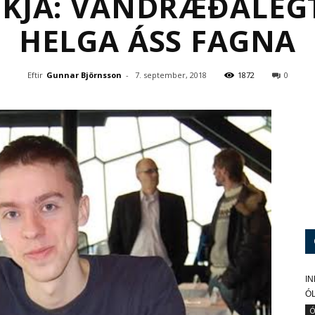
KJA: VANDRÆÐALEGT
HELGA ÁSS FAGNA
Eftir
Gunnar Björnsson
-
7. september, 2018
1872
0
I
Ó
Ó