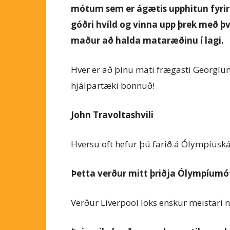
mótum sem er ágætis upphitun fyrir 
góðri hvíld og vinna upp þrek með þv
maður að halda mataræðinu í lagi.
Hver er að þínu mati frægasti Georgíum
hjálpartæki bönnuð!
John Travoltashvili
Hversu oft hefur þú farið á Ólympíusk
Þetta verður mitt þriðja Ólympíumó
Verður Liverpool loks enskur meistari 