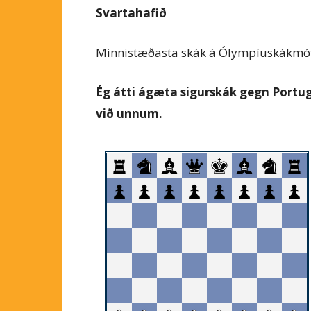
Svartahafið
Minnistæðasta skák á Ólympíuskákmót
Ég átti ágæta sigurskák gegn Portu
við unnum.