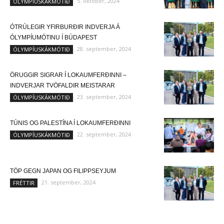
5. október, 2024
ÓLYMPÍUSKÁKMÓTIÐ
ÓTRÚLEGIR YFIRBURÐIR INDVERJA Á
ÓLYMPÍUMÓTINU Í BÚDAPEST
28. september, 2024
ÓLYMPÍUSKÁKMÓTIÐ
ÖRUGGIR SIGRAR Í LOKAUMFERÐINNI –
INDVERJAR TVÖFALDIR MEISTARAR
23. september, 2024
ÓLYMPÍUSKÁKMÓTIÐ
TÚNIS OG PALESTÍNA Í LOKAUMFERÐINNI
22. september, 2024
ÓLYMPÍUSKÁKMÓTIÐ
TÖP GEGN JAPAN OG FILIPPSEYJUM
21. september, 2024
FRÉTTIR