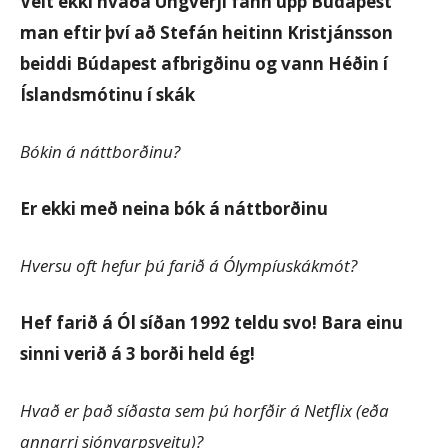
Veit ekki hvaða Ungverji fann upp Búdapest
man eftir því að Stefán heitinn Kristjánsson
beiddi Búdapest afbrigðinu og vann Héðin í
Íslandsmótinu í skák
Bókin á náttborðinu?
Er ekki með neina bók á náttborðinu
Hversu oft hefur þú farið á Ólympíuskákmót?
Hef farið á Ól síðan 1992 teldu svo! Bara einu
sinni verið á 3 borði held ég!
Hvað er það síðasta sem þú horfðir á Netflix (eða
annarri sjónvarpsveitu)?