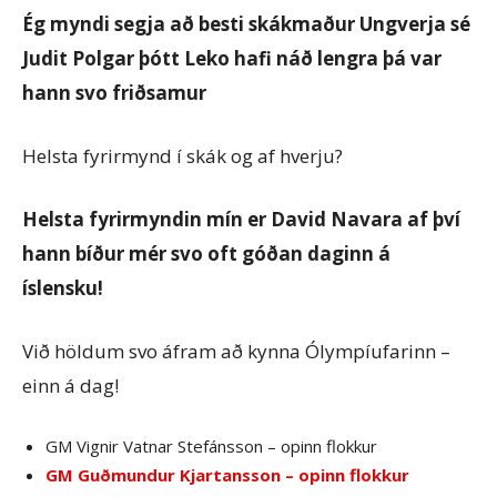
Ég myndi segja að besti skákmaður Ungverja sé
Judit Polgar þótt Leko hafi náð lengra þá var
hann svo friðsamur
Helsta fyrirmynd í skák og af hverju?
Helsta fyrirmyndin mín er David Navara af því
hann bíður mér svo oft góðan daginn á
íslensku!
Við höldum svo áfram að kynna Ólympíufarinn –
einn á dag!
GM Vignir Vatnar Stefánsson – opinn flokkur
GM Guðmundur Kjartansson – opinn flokkur