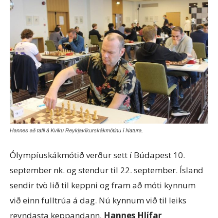
Hannes að tafli á Kviku Reykjavíkurskákmótinu í Natura.
Ólympíuskákmótið verður sett í Búdapest 10.
september nk. og stendur til 22. september. Ísland
sendir tvö lið til keppni og fram að móti kynnum
við einn fulltrúa á dag. Nú kynnum við til leiks
reyndasta keppandann,
Hannes Hlífar