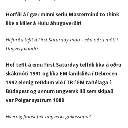
Horfði á í gær minni seriu Mastermind to think
like a killer á Hulu áhugaverðir!
Hefurðu teflt á First Saturday-móti – eða öðru móti í
Ungverjalandi?
Hef teflt á einu First Saturday telfdli lika á öðru
skákmóti 1991 og líka EM landsliða í Debrecen
1992 einnig tefldum við í TR í EM taflélaga í
Búdapest og unnum ungversk lið sem skipað
var Polgar systrum 1989
Hvernig finnst þér ungverks gúllassúpa?