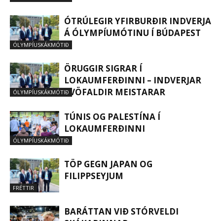
ÓTRÚLEGIR YFIRBURÐIR INDVERJA
Á ÓLYMPÍUMÓTINU Í BÚDAPEST
ÓLYMPÍUSKÁKMÓTIÐ
ÖRUGGIR SIGRAR Í
LOKAUMFERÐINNI – INDVERJAR
TVÖFALDIR MEISTARAR
ÓLYMPÍUSKÁKMÓTIÐ
TÚNIS OG PALESTÍNA Í
LOKAUMFERÐINNI
ÓLYMPÍUSKÁKMÓTIÐ
TÖP GEGN JAPAN OG
FILIPPSEYJUM
FRÉTTIR
BARÁTTAN VIÐ STÓRVELDI