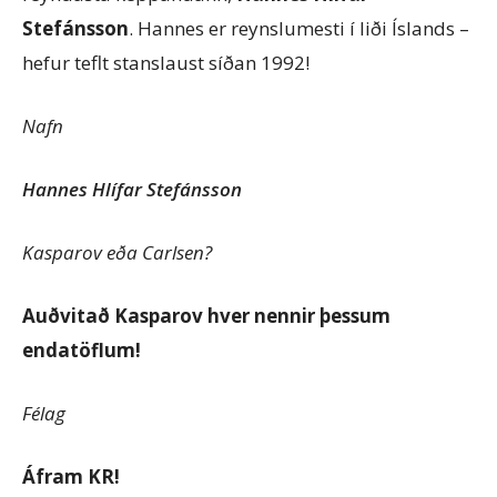
Stefánsson
. Hannes er reynslumesti í liði Íslands –
hefur teflt stanslaust síðan 1992!
Nafn
Hannes Hlífar Stefánsson
Kasparov eða Carlsen?
Auðvitað Kasparov hver nennir þessum
endatöflum!
Félag
Áfram KR!