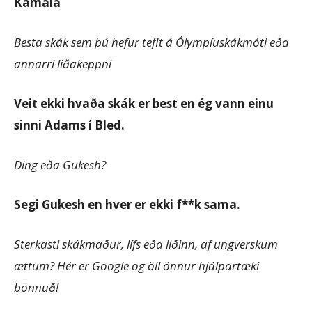
Kamala
Besta skák sem þú hefur teflt á Ólympíuskákmóti eða
annarri liðakeppni
Veit ekki hvaða skák er best en ég vann einu
sinni Adams í Bled.
Ding eða Gukesh?
Segi Gukesh en hver er ekki f**k sama.
Sterkasti skákmaður, lífs eða liðinn, af ungverskum
ættum? Hér er Google og öll önnur hjálpartæki
bönnuð!