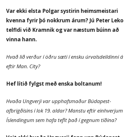
Var ekki elsta Polgar systirin heimsmeistari
kvenna fyrir þó nokkrum árum? Jú Peter Leko
telfldi við Kramnik og var næstum búinn að
vinna hann.
Hvað lið verður í öðru sæti í ensku úrvalsdeildinni á
eftir Man. City?
Hef lítið fylgst með enska boltanum!
Hvaða Ungverji var upphafsmaður Búdapest-
afbrigðisins í lok 19. aldar? Manstu eftir einhverjum
Íslendingum sem hafa teflt það í gegnum tíðina?