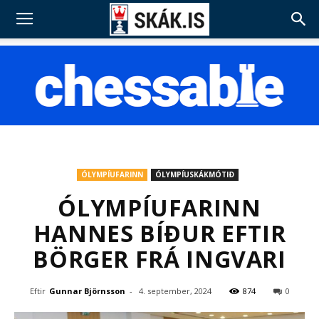
ÓLYMPÍUFARINN
ÓLYMPÍUSKÁKMÓTIÐ
ÓLYMPÍUFARINN
HANNES BÍÐUR EFTIR
BÖRGER FRÁ INGVARI
Eftir
Gunnar Björnsson
-
4. september, 2024
874
0