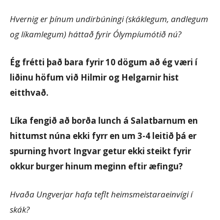
Hvernig er þínum undirbúningi (skáklegum, andlegum
og líkamlegum) háttað fyrir Ólympíumótið nú?
Ég frétti það bara fyrir 10 dögum að ég væri í
liðinu höfum við Hilmir og Helgarnir hist
eitthvað.
Líka fengið að borða lunch á Salatbarnum en
hittumst núna ekki fyrr en um 3-4 leitið þá er
spurning hvort Ingvar getur
ekki steikt fyrir
okkur burger hinum meginn eftir æfingu?
Hvaða Ungverjar hafa teflt heimsmeistaraeinvígi í
skák?