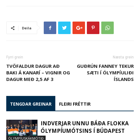
Deila
Fyrri grein
Næsta grein
TVÖFALDUR DAGUR AÐ
GUÐRÚN FANNEY TEKUR
BAKI Á KANARÍ – VIGNIR OG
SÆTI Í ÓLYMPÍULIÐI
DAGUR MEÐ 2,5 AF 3
ÍSLANDS
TENGDAR GREINAR
FLEIRI FRÉTTIR
INDVERJAR UNNU BÁÐA FLOKKA
ÓLYMPÍUMÓTSINS Í BÚDAPEST
ÓLYMPÍUSKÁKMÓTIÐ