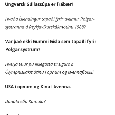
Ungversk Gúllassúpa er frábær!
Hvaða Íslendingur tapaði fyrir tveimur Polgar-
systranna á Reykjavíkurskákmótinu 1988?
Var það ekki Gummi Gísla sem tapaði fyrir
Polgar systrum?
Hverja telur þú líklegasta til sigurs á
Ólympíuskákmótinu í opnum og kvennaflokki?
USA í opnum og Kína í kvenna.
Donald eða Kamala?