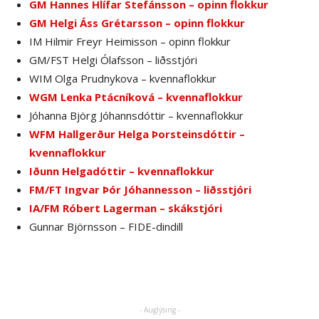
GM Hannes Hlífar Stefánsson – opinn flokkur
GM Helgi Áss Grétarsson – opinn flokkur
IM Hilmir Freyr Heimisson – opinn flokkur
GM/FST Helgi Ólafsson – liðsstjóri
WIM Olga Prudnykova – kvennaflokkur
WGM Lenka Ptácníková – kvennaflokkur
Jóhanna Björg Jóhannsdóttir – kvennaflokkur
WFM Hallgerður Helga Þorsteinsdóttir –
kvennaflokkur
Iðunn Helgadóttir – kvennaflokkur
FM/FT Ingvar Þór Jóhannesson – liðsstjóri
IA/FM Róbert Lagerman – skákstjóri
Gunnar Björnsson – FIDE-dindill
- Auglýsing -